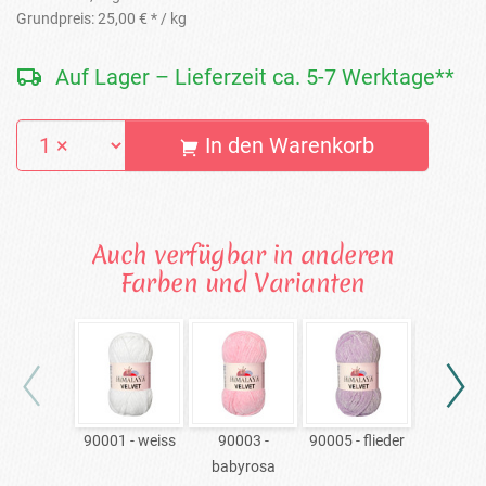
Grundpreis:
25,00 € *
/ kg
Auf Lager – Lieferzeit ca. 5-7 Werktage**
In den Warenkorb
Auch verfügbar in anderen
Farben und Varianten
90001 - weiss
90003 -
90005 - flieder
90006 - he
babyrosa