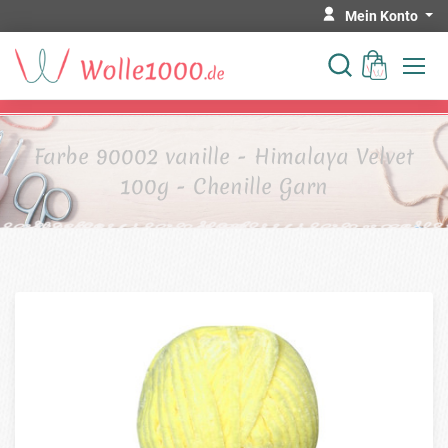
Mein Konto
Farbe 90002 vanille - Himalaya Velvet
100g - Chenille Garn