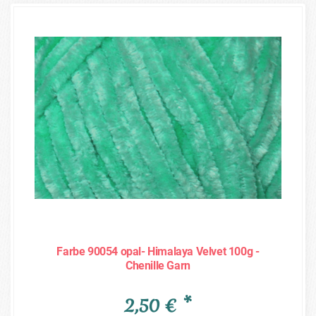
Farbe 90054 opal- Himalaya Velvet 100g -
Chenille Garn
2,50 € *