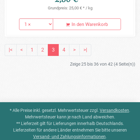
Grundpreis: 25,00 € * / kg
In den Warenkorb
|<
<
1
2
3
4
>
>|
Zeige 25 bis 36 von 42 (4 Seite(n))
* Alle Preise inkl. gesetzl. Mehrwertsteuer zzgl.
Versandkosten
.
Mehrwertsteuer kann je nach Land abweichen.
** Lieferzeit gilt für Lieferungen innerhalb Deutschlands.
Lieferzeiten für andere Länder entnehmen Sie bitte unseren
Versand- und Zahlungsinformationen
.