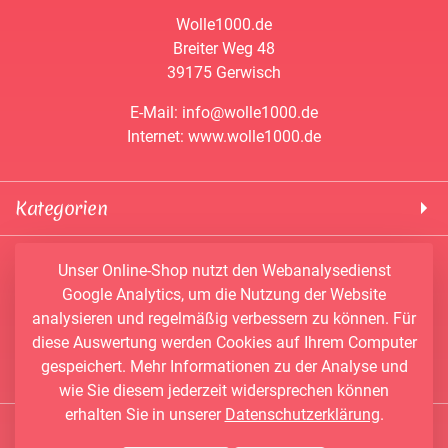
Wolle1000.de
Breiter Weg 48
39175 Gerwisch
E-Mail: info@wolle1000.de
Internet: www.wolle1000.de
Kategorien
! Wolle1000 !
Service & Informationen
Unser Online-Shop nutzt den Webanalysedienst
ALIZE Yarns
Google Analytics, um die Nutzung der Website
Konto
Bobbel
analysieren und regelmäßig verbessern zu können. Für
Newsletter
Bobbiny
diese Auswertung werden Cookies auf Ihrem Computer
Vertrag widerrufen
Kontakt
Chenille Garne
gespeichert. Mehr Informationen zu der Analyse und
Angebote
Himalaya Yarns
wie Sie diesem jederzeit widersprechen können
Händler-Shop
erhalten Sie in unserer
Datenschutzerklärung
.
Konengarn
Social Media
Wunschbobbel-Designer
NAKO