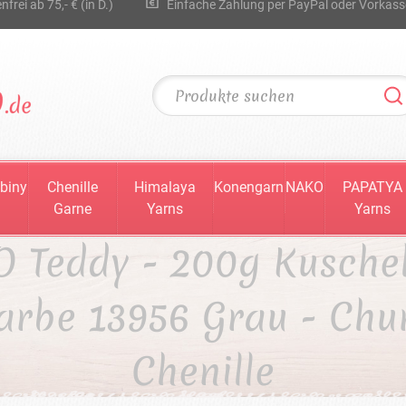
rei ab 75,- € (in D.)
Einfache Zahlung per PayPal oder Vorkass
biny
Chenille
Himalaya
Konengarn
NAKO
PAPATYA
Garne
Yarns
Yarns
 Teddy - 200g Kusche
Farbe 13956 Grau - Chu
Chenille