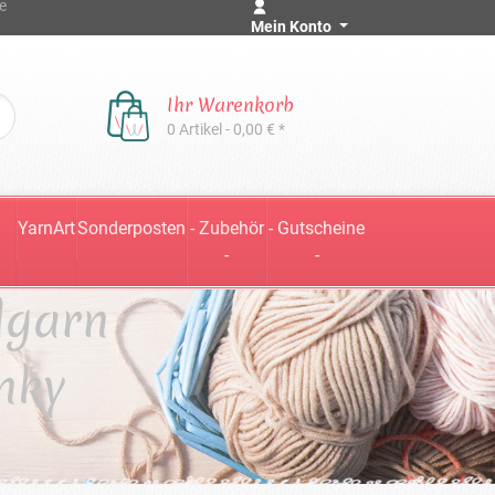
e
Mein Konto
Ihr Warenkorb
0 Artikel - 0,00 € *
YarnArt
Sonderposten
- Zubehör
- Gutscheine
-
-
lgarn
nky