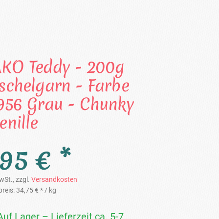
KO Teddy - 200g
schelgarn - Farbe
956 Grau - Chunky
enille
,95 € *
wSt., zzgl.
Versandkosten
reis:
34,75 € *
/ kg
Auf Lager – Lieferzeit ca. 5-7