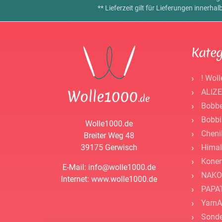
** Lieferzeit gilt für Lieferungen innerh
Kateg
! Woll
ALIZE
Bobbe
Bobbi
Wolle1000.de
Cheni
Breiter Weg 48
39175 Gerwisch
Himal
Kone
E-Mail: info@wolle1000.de
NAKO
Internet: www.wolle1000.de
PAPAT
YarnA
Sonde