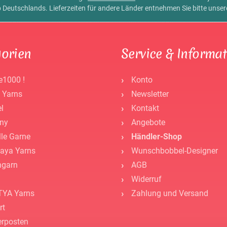
alb Deutschlands. Lieferzeiten für andere Länder entnehmen Sie bitte unse
orien
Service & Informa
e1000 !
Konto
 Yarns
Newsletter
l
Kontakt
ny
Angebote
lle Garne
Händler-Shop
aya Yarns
Wunschbobbel-Designer
ngarn
AGB
Widerruf
YA Yarns
Zahlung und Versand
rt
rposten