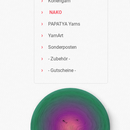
Konengarn
NAKO
PAPATYA Yarns
YarnArt
Sonderposten
- Zubehör -
- Gutscheine -