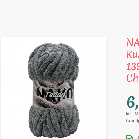
NA
Ku
13
Ch
6
inkl. M
Grundp