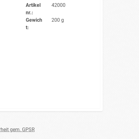
Artikel
42000
nr.:
Gewich
200 g
t:
rheit gem. GPSR