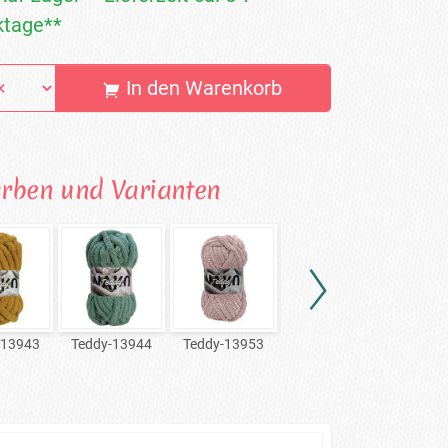
tage**
In den Warenkorb
arben und Varianten
-13943
Teddy-13944
Teddy-13953
Teddy-13954
Teddy