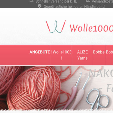
Schneller Versand per DHL
Versandkostenf
Geprüfte Sicherheit durch Händlerbund
ANGEBOTE
! Wolle1000
ALIZE
Bobbel
Bob
!
Yarns
NAKO
- 