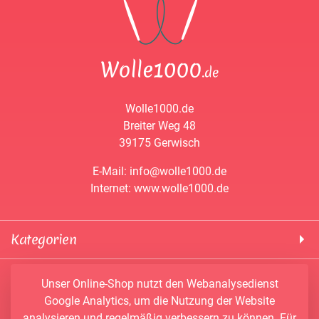
Wolle1000.de
Breiter Weg 48
39175 Gerwisch
E-Mail: info@wolle1000.de
Internet: www.wolle1000.de
Kategorien
! Wolle1000 !
Service & Informationen
Unser Online-Shop nutzt den Webanalysedienst
ALIZE Yarns
Google Analytics, um die Nutzung der Website
Konto
Bobbel
analysieren und regelmäßig verbessern zu können. Für