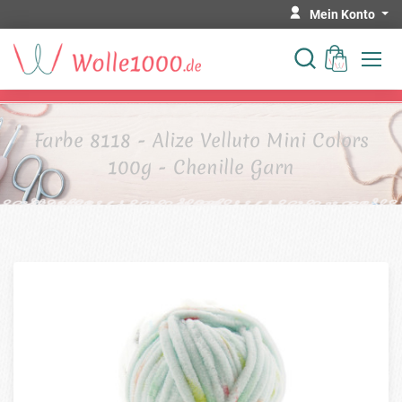
Mein Konto
Farbe 8118 - Alize Velluto Mini Colors
100g - Chenille Garn