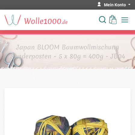
Mein Konto
Japan BLOOM Baumwollmischung
Sonderposten - 5 x 80g = 400g - JB04