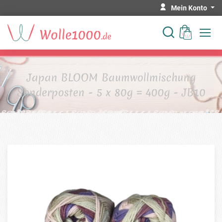
Mein Konto
Japan BLOOM Baumwollmischung
Sonderposten - 5 x 80g = 400g - JB10