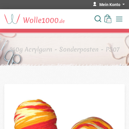
Mein Konto
240g Acrylgarn - Sonderposten - PS07