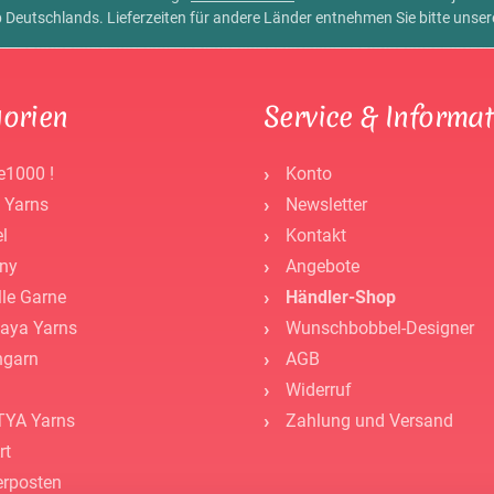
alb Deutschlands. Lieferzeiten für andere Länder entnehmen Sie bitte unse
orien
Service & Informa
e1000 !
Konto
 Yarns
Newsletter
l
Kontakt
ny
Angebote
lle Garne
Händler-Shop
aya Yarns
Wunschbobbel-Designer
ngarn
AGB
Widerruf
YA Yarns
Zahlung und Versand
rt
rposten