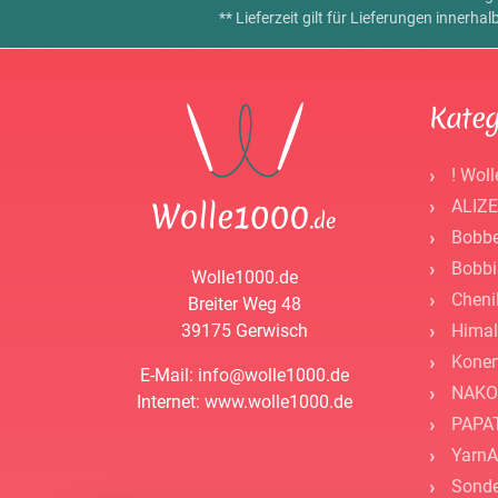
** Lieferzeit gilt für Lieferungen innerh
Kateg
! Woll
ALIZE
Bobbe
Bobbi
Wolle1000.de
Cheni
Breiter Weg 48
39175 Gerwisch
Himal
Kone
E-Mail: info@wolle1000.de
NAKO
Internet: www.wolle1000.de
PAPAT
YarnA
Sonde