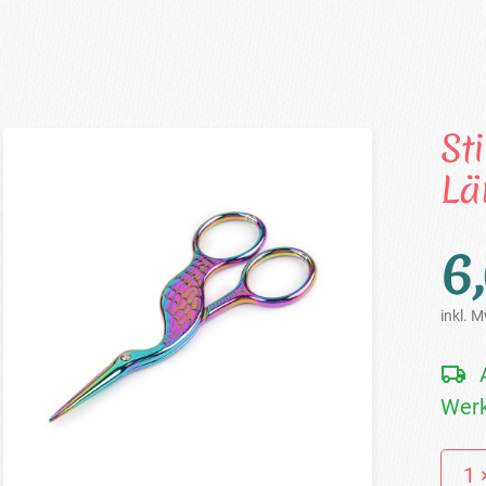
St
Lä
6
inkl. M
Werk