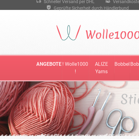
Schneller Versand per DHL
Versandkostenf
Geprüfte Sicherheit durch Händlerbund
ANGEBOTE
! Wolle1000
ALIZE
Bobbel
Bob
!
Yarns
St