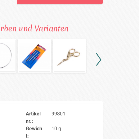
arben und Varianten
Artikel
99801
nr.:
Gewich
10 g
t: