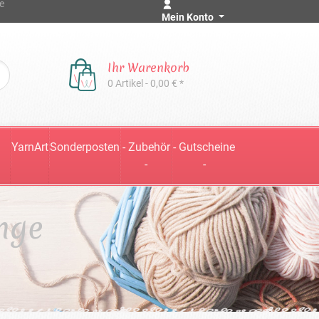
e
Mein Konto
Ihr Warenkorb
0 Artikel - 0,00 € *
YarnArt
Sonderposten
- Zubehör
- Gutscheine
-
-
nge