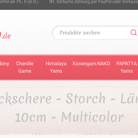
rei ab 75,- € (in D.)
Einfache Zahlung per PayPal oder Vorkass
biny
Chenille
Himalaya
Konengarn
NAKO
PAPATYA
Garne
Yarns
Yarns
ickschere - Storch - Lä
10cm - Multicolor