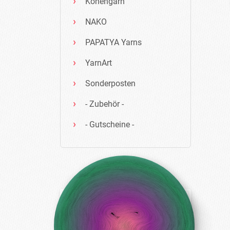
Konengarn
NAKO
PAPATYA Yarns
YarnArt
Sonderposten
- Zubehör -
- Gutscheine -