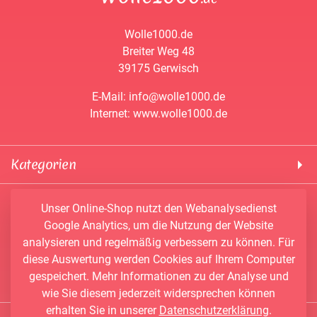
Wolle1000.de
Breiter Weg 48
39175 Gerwisch
E-Mail: info@wolle1000.de
Internet: www.wolle1000.de
Kategorien
! Wolle1000 !
Service & Informationen
Unser Online-Shop nutzt den Webanalysedienst
ALIZE Yarns
Google Analytics, um die Nutzung der Website
Konto
Bobbel
analysieren und regelmäßig verbessern zu können. Für
Newsletter
Bobbiny
diese Auswertung werden Cookies auf Ihrem Computer
Vertrag widerrufen
Kontakt
Chenille Garne
gespeichert. Mehr Informationen zu der Analyse und
Angebote
Himalaya Yarns
wie Sie diesem jederzeit widersprechen können
erhalten Sie in unserer
Datenschutzerklärung
.
Händler-Shop
Konengarn