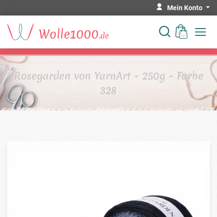
Mein Konto
Rosegarden von YarnArt - 250g - Farbe
328