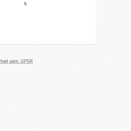
t:
rheit gem. GPSR