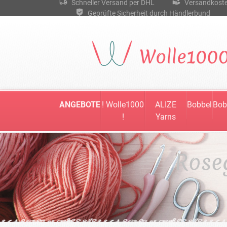
Schneller Versand per DHL
Versandkostenf
Geprüfte Sicherheit durch Händlerbund
ANGEBOTE
! Wolle1000
ALIZE
Bobbel
Bob
!
Yarns
Rose