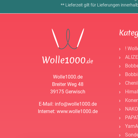
** Lieferzeit gilt für Lieferungen innerh
Kateg
! Woll
ALIZE
Bobbe
Bobbi
Wolle1000.de
Cheni
Breiter Weg 48
39175 Gerwisch
Himal
Kone
E-Mail: info@wolle1000.de
NAKO
Internet: www.wolle1000.de
PAPAT
YarnA
Sonde