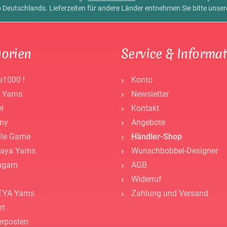
alb Deutschlands. Lieferzeiten für andere Länder entnehmen Sie bitte unse
orien
Service & Informa
e1000 !
Konto
 Yarns
Newsletter
l
Kontakt
ny
Angebote
lle Garne
Händler-Shop
aya Yarns
Wunschbobbel-Designer
ngarn
AGB
Widerruf
YA Yarns
Zahlung und Versand
rt
rposten