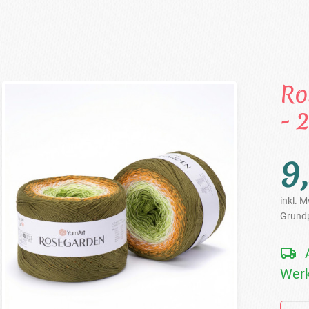
Ro
- 
9
inkl. M
Grundp
Werk