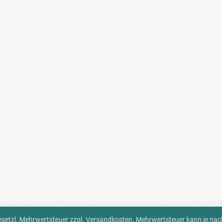
 gesetzl. Mehrwertsteuer zzgl.
Versandkosten
. Mehrwertsteuer kann je na