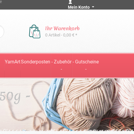
e
Mein Konto
Ihr Warenkorb
0 Artikel - 0,00 € *
YarnArt
Sonderposten
- Zubehör
- Gutscheine
-
-
50g -