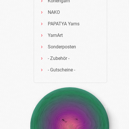
Konengarn
NAKO
PAPATYA Yarns
YarnArt
Sonderposten
- Zubehör -
- Gutscheine -