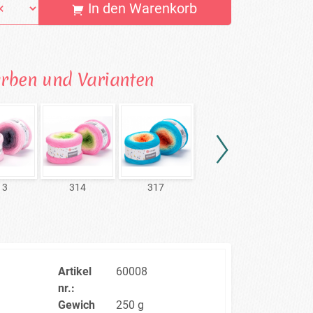
In den Warenkorb
arben und Varianten
13
314
317
318
3
Artikel
60008
nr.:
Gewich
250 g