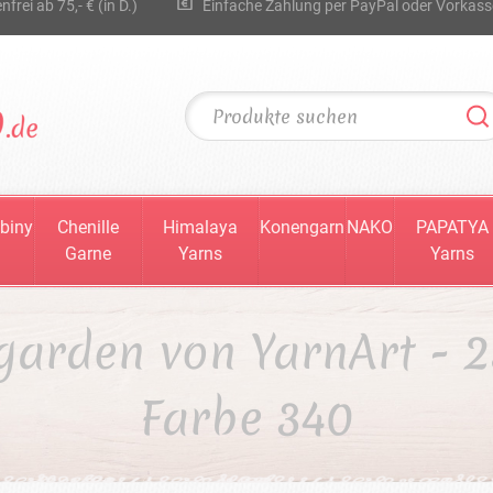
rei ab 75,- € (in D.)
Einfache Zahlung per PayPal oder Vorkass
biny
Chenille
Himalaya
Konengarn
NAKO
PAPATYA
Garne
Yarns
Yarns
garden von YarnArt - 2
Farbe 340