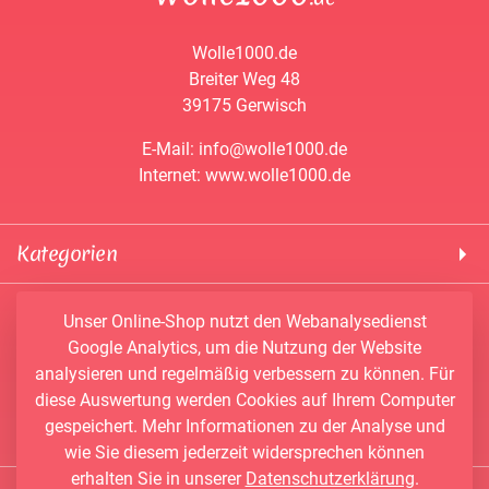
Wolle1000.de
Breiter Weg 48
39175 Gerwisch
E-Mail: info@wolle1000.de
Internet: www.wolle1000.de
Kategorien
! Wolle1000 !
Service & Informationen
Unser Online-Shop nutzt den Webanalysedienst
ALIZE Yarns
Google Analytics, um die Nutzung der Website
Konto
Bobbel
analysieren und regelmäßig verbessern zu können. Für
Newsletter
Bobbiny
diese Auswertung werden Cookies auf Ihrem Computer
Vertrag widerrufen
Kontakt
Chenille Garne
gespeichert. Mehr Informationen zu der Analyse und
Angebote
Himalaya Yarns
wie Sie diesem jederzeit widersprechen können
erhalten Sie in unserer
Datenschutzerklärung
.
Händler-Shop
Konengarn