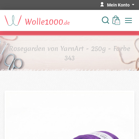
Mein Konto
Rosegarden von YarnArt - 250g - Farbe
343