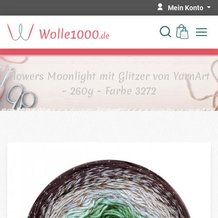
Mein Konto
Flowers Moonlight mit Glitzer von YarnArt
- 260g - Farbe 3272