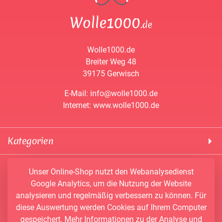
Wolle1000.de
Breiter Weg 48
39175 Gerwisch
E-Mail: info@wolle1000.de
Internet: www.wolle1000.de
Kategorien
! Wolle1000 !
Service & Informationen
Unser Online-Shop nutzt den Webanalysedienst
ALIZE Yarns
Google Analytics, um die Nutzung der Website
Konto
Bobbel
analysieren und regelmäßig verbessern zu können. Für
Newsletter
Bobbiny
diese Auswertung werden Cookies auf Ihrem Computer
Vertrag widerrufen
Kontakt
Chenille Garne
gespeichert. Mehr Informationen zu der Analyse und