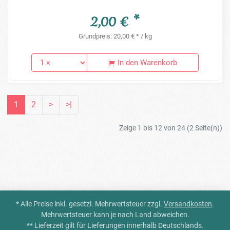
2,00 € *
Grundpreis: 20,00 € * / kg
In den Warenkorb
1
2
>
>|
Zeige 1 bis 12 von 24 (2 Seite(n))
* Alle Preise inkl. gesetzl. Mehrwertsteuer zzgl.
Versandkosten
.
Mehrwertsteuer kann je nach Land abweichen.
** Lieferzeit gilt für Lieferungen innerhalb Deutschlands.