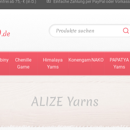
rei ab 75,- € (in D.)
Einfache Zahlung per PayPal oder Vorkass
biny
Chenille
Himalaya
Konengarn
NAKO
PAPATYA
Garne
Yarns
Yarns
ALIZE Yarns