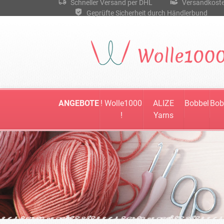
Schneller Versand per DHL
Versandkostenf
Geprüfte Sicherheit durch Händlerbund
ANGEBOTE
! Wolle1000
ALIZE
Bobbel
Bob
!
Yarns