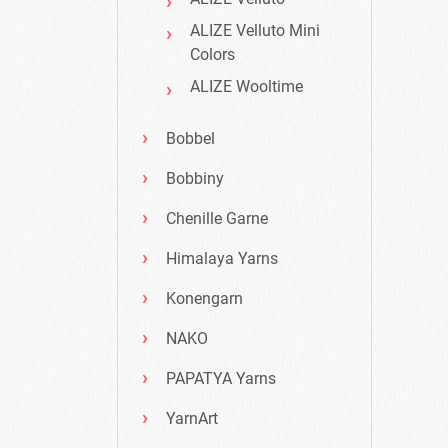
ALIZE Velluto Mini
Colors
ALIZE Wooltime
Bobbel
Bobbiny
Chenille Garne
Himalaya Yarns
Konengarn
NAKO
PAPATYA Yarns
YarnArt