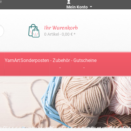
e
Mein Konto
Ihr Warenkorb
0 Artikel - 0,00 € *
YarnArt
Sonderposten
- Zubehör
- Gutscheine
-
-