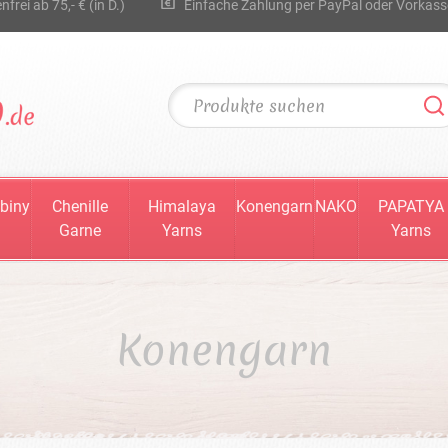
rei ab 75,- € (in D.)
Einfache Zahlung per PayPal oder Vorkass
biny
Chenille
Himalaya
Konengarn
NAKO
PAPATYA
Garne
Yarns
Yarns
Konengarn