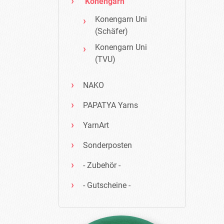
Konengarn
Konengarn Uni
(Schäfer)
Konengarn Uni
(TVU)
NAKO
PAPATYA Yarns
YarnArt
Sonderposten
- Zubehör -
- Gutscheine -