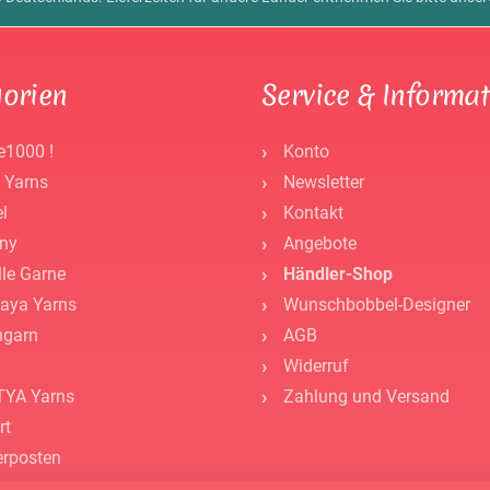
orien
Service & Informa
e1000 !
Konto
 Yarns
Newsletter
l
Kontakt
ny
Angebote
lle Garne
Händler-Shop
aya Yarns
Wunschbobbel-Designer
ngarn
AGB
Widerruf
YA Yarns
Zahlung und Versand
rt
rposten
hör -