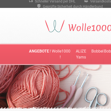
Schneller Versand per DHL
Versandkostenf
Geprüfte Sicherheit durch Händlerbund
ANGEBOTE
! Wolle1000
ALIZE
Bobbel
Bob
!
Yarns