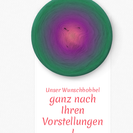
Unser Wunschbobbel
ganz nach
Ihren
Vorstellungen
!