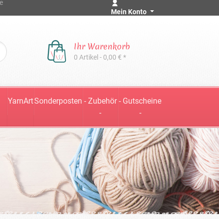
e
Mein Konto
Ihr Warenkorb
0 Artikel - 0,00 € *
YarnArt
Sonderposten
- Zubehör
- Gutscheine
-
-