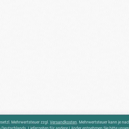
 gesetzl. Mehrwertsteuer zzgl.
Versandkosten
. Mehrwertsteuer kann je na
alb Deutschlands. Lieferzeiten für andere Länder entnehmen Sie bitte unse