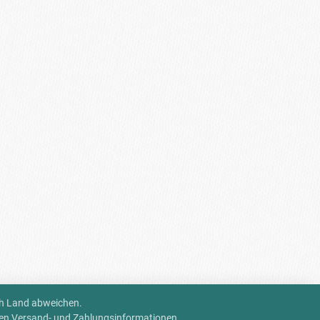
ch Land abweichen.
ren
Versand- und Zahlungsinformationen
.