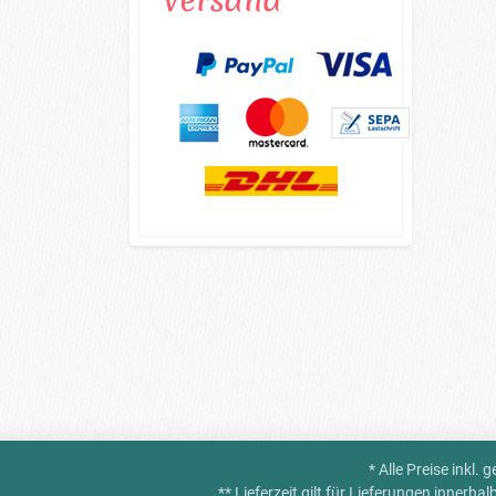
* Alle Preise inkl.
** Lieferzeit gilt für Lieferungen innerh