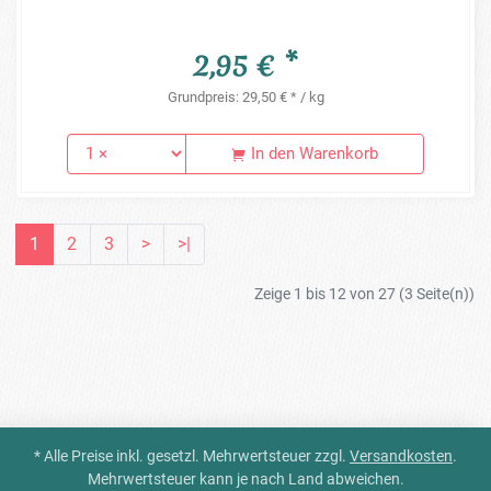
2,95 € *
Grundpreis: 29,50 € * / kg
In den Warenkorb
1
2
3
>
>|
Zeige 1 bis 12 von 27 (3 Seite(n))
* Alle Preise inkl. gesetzl. Mehrwertsteuer zzgl.
Versandkosten
.
Mehrwertsteuer kann je nach Land abweichen.