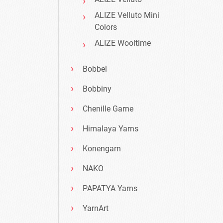
ALIZE Velluto Mini
Colors
ALIZE Wooltime
Bobbel
Bobbiny
Chenille Garne
Himalaya Yarns
Konengarn
NAKO
PAPATYA Yarns
YarnArt