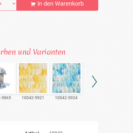
In den Warenkorb
arben und Varianten
-5865
10042-5921
10042-5924
10042-5925
10042