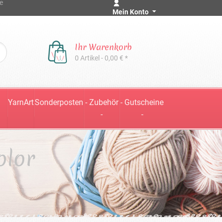
e
Mein Konto
Ihr Warenkorb
0 Artikel - 0,00 € *
YarnArt
Sonderposten
- Zubehör
- Gutscheine
-
-
olor