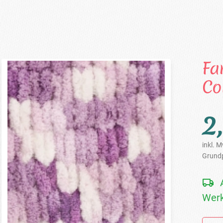
Fa
Co
2
inkl. M
Grundp
Werk