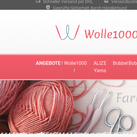
Schneller Versand per DHL
Versandkostenf
Geprüfte Sicherheit durch Händlerbund
ANGEBOTE
! Wolle1000
ALIZE
Bobbel
Bob
!
Yarns
Far