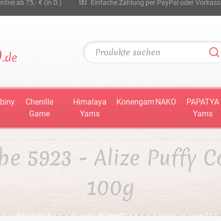
rei ab 75,- € (in D.)
Einfache Zahlung per PayPal oder Vorkass
biny
Chenille
Himalaya
Konengarn
NAKO
PAPATYA
Garne
Yarns
Yarns
be 5923 - Alize Puffy C
100g