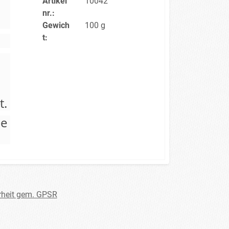
Artikel
10042
nr.:
Gewich
100 g
t:
t.
be
rheit gem. GPSR