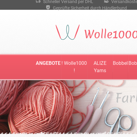
Schneller Versand per DHL
Versandkostenf
Geprüfte Sicherheit durch Händlerbund
ANGEBOTE
! Wolle1000
ALIZE
Bobbel
Bob
!
Yarns
Far