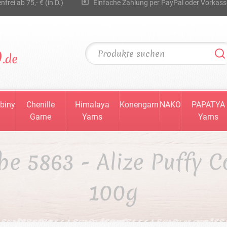
rei ab 75,- € (in D.)
Einfache Zahlung per PayPal oder Vorkass
biny
Chenille
Himalaya
Konengarn
NAKO
PAPATYA
Garne
Yarns
Yarns
be 5863 - Alize Puffy C
100g