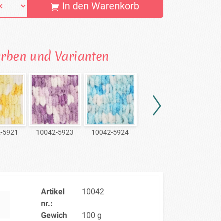
In den Warenkorb
arben und Varianten
-5921
10042-5923
10042-5924
10042-5925
10042
Artikel
10042
nr.:
Gewich
100 g