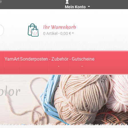
e
Mein Konto
Ihr Warenkorb
0 Artikel - 0,00 € *
YarnArt
Sonderposten
- Zubehör
- Gutscheine
-
-
olor