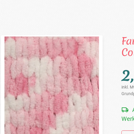
Fa
Co
2
inkl. M
Grundp
Werk