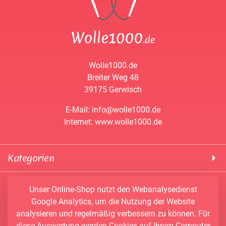
Wolle1000.de
Breiter Weg 48
39175 Gerwisch
E-Mail: info@wolle1000.de
Internet: www.wolle1000.de
Kategorien
! Wolle1000 !
Service & Informationen
Unser Online-Shop nutzt den Webanalysedienst
ALIZE Yarns
Google Analytics, um die Nutzung der Website
Konto
Bobbel
analysieren und regelmäßig verbessern zu können. Für
Newsletter
Bobbiny
diese Auswertung werden Cookies auf Ihrem Computer