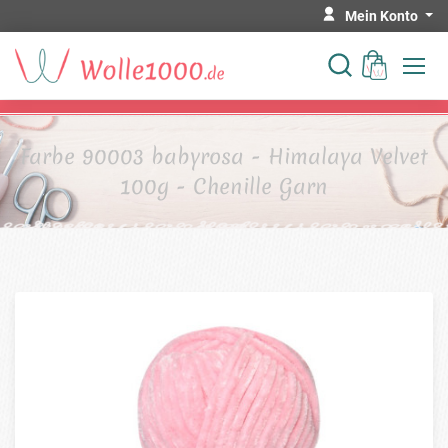
Mein Konto
Farbe 90003 babyrosa - Himalaya Velvet
100g - Chenille Garn