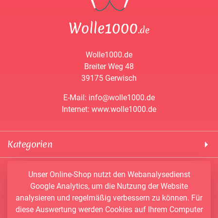
Wolle1000.de
Breiter Weg 48
39175 Gerwisch
E-Mail: info@wolle1000.de
Internet: www.wolle1000.de
Kategorien
! Wolle1000 !
Service & Informationen
Unser Online-Shop nutzt den Webanalysedienst
ALIZE Yarns
Google Analytics, um die Nutzung der Website
Konto
Bobbel
analysieren und regelmäßig verbessern zu können. Für
Newsletter
Bobbiny
diese Auswertung werden Cookies auf Ihrem Computer
Vertrag widerrufen
Kontakt