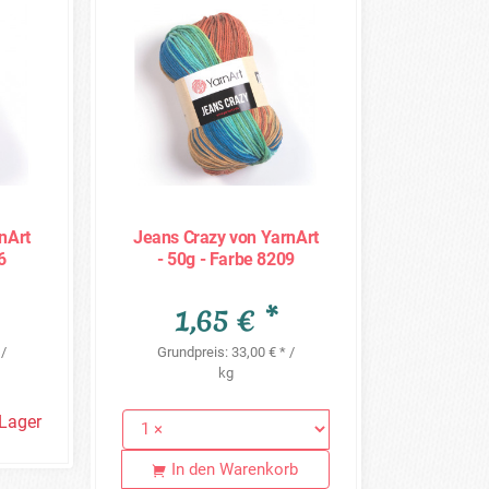
nArt
Jeans Crazy von YarnArt
6
- 50g - Farbe 8209
1,65 € *
 /
Grundpreis: 33,00 € * /
kg
 Lager
In den Warenkorb