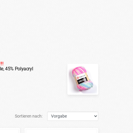
!!
e, 45% Polyacryl
Sortieren nach: