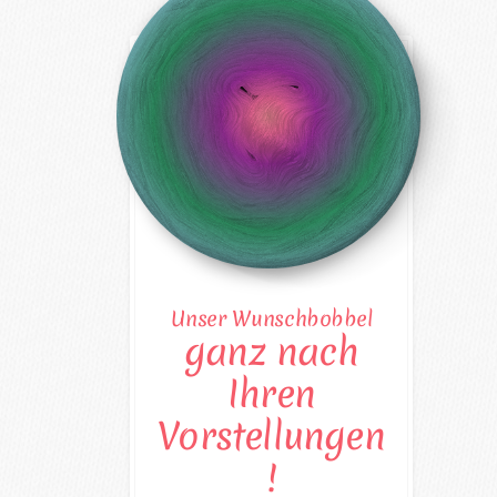
Unser Wunschbobbel
ganz nach
Ihren
Vorstellungen
!