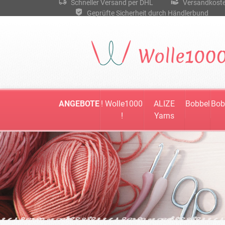
Schneller Versand per DHL
Versandkostenf
Geprüfte Sicherheit durch Händlerbund
ANGEBOTE
! Wolle1000
ALIZE
Bobbel
Bob
!
Yarns