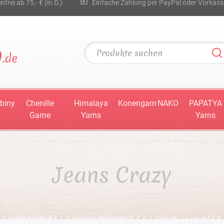
rei ab 75,- € (in D.)
Einfache Zahlung per PayPal oder Vorkass
biny
Chenille
Himalaya
Konengarn
NAKO
PAPATYA
Garne
Yarns
Yarns
Jeans Crazy