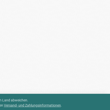
ch Land abweichen.
ren
Versand- und Zahlungsinformationen
.