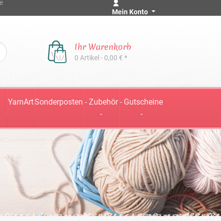
e
Mein Konto
Ihr Warenkorb
0 Artikel - 0,00 € *
YarnArt
Sonderposten
- Zubehör
- Gutscheine
-
-