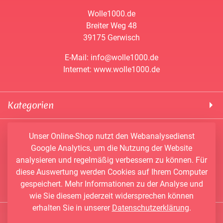
Wolle1000.de
Breiter Weg 48
39175 Gerwisch
E-Mail: info@wolle1000.de
Internet: www.wolle1000.de
Kategorien
! Wolle1000 !
Service & Informationen
Unser Online-Shop nutzt den Webanalysedienst
ALIZE Yarns
Google Analytics, um die Nutzung der Website
Konto
Bobbel
analysieren und regelmäßig verbessern zu können. Für
Newsletter
Bobbiny
diese Auswertung werden Cookies auf Ihrem Computer
Vertrag widerrufen
Kontakt
Chenille Garne
gespeichert. Mehr Informationen zu der Analyse und
Angebote
Himalaya Yarns
wie Sie diesem jederzeit widersprechen können
Händler-Shop
erhalten Sie in unserer
Datenschutzerklärung
.
Konengarn
Social Media
Wunschbobbel-Designer
NAKO