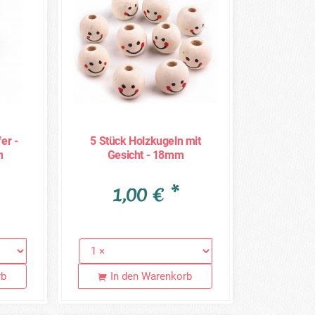
er -
5 Stück Holzkugeln mit
n
Gesicht - 18mm
(0,20€/Stück)
1,00 € *
rb
In den Warenkorb