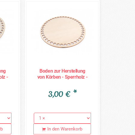
ung
Boden zur Herstellung
lz -
von Körben - Sperrholz -
Rund 20cm
3,00 € *
rb
In den Warenkorb