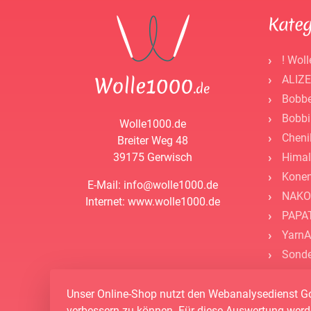
Kateg
! Woll
ALIZE
Bobbe
Bobbi
Wolle1000.de
Cheni
Breiter Weg 48
39175 Gerwisch
Himal
Kone
E-Mail: info@wolle1000.de
NAKO
Internet: www.wolle1000.de
PAPAT
YarnA
Sonde
- Zube
- Guts
Unser Online-Shop nutzt den Webanalysedienst Go
verbessern zu können. Für diese Auswertung werd