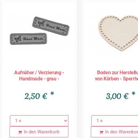
Aufnäher / Verzierung -
Boden zur Herstell
Handmade - grau -
von Körben - Sperrho
Kunstleder - 5 Stück
Herz
(0,50€/Stk.)
2,50 € *
3,00 € *
In den Warenkorb
In den Warenko