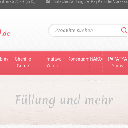
rei ab 75,- € (in D.)
Einfache Zahlung per PayPal oder Vorkass
biny
Chenille
Himalaya
Konengarn
NAKO
PAPATYA
Garne
Yarns
Yarns
Füllung und mehr