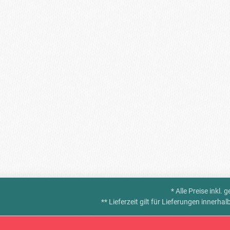
* Alle Preise inkl.
** Lieferzeit gilt für Lieferungen innerh