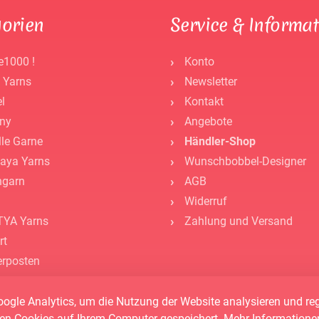
orien
Service & Informa
e1000 !
Konto
 Yarns
Newsletter
l
Kontakt
ny
Angebote
lle Garne
Händler-Shop
aya Yarns
Wunschbobbel-Designer
ngarn
AGB
Widerruf
YA Yarns
Zahlung und Versand
rt
rposten
hör -
cheine -
ogle Analytics, um die Nutzung der Website analysieren und r
en Cookies auf Ihrem Computer gespeichert. Mehr Informatione