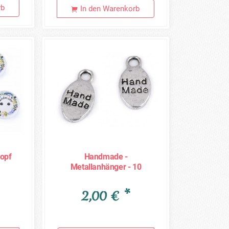
rb
In den Warenkorb
opf
Handmade -
Metallanhänger - 10
Stück (0,20€/Stk.)
2,00 € *