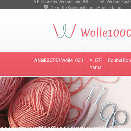
Schneller Versand per DHL
Versandkostenf
Geprüfte Sicherheit durch Händlerbund
ANGEBOTE
! Wolle1000
ALIZE
Bobbel
Bob
!
Yarns