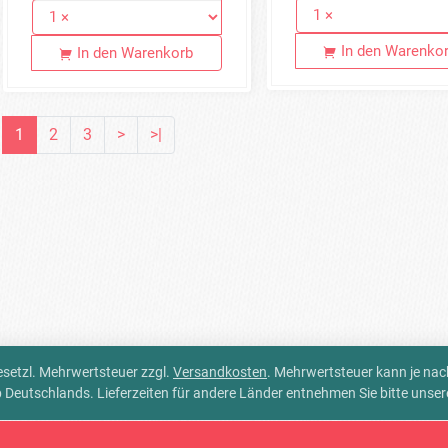
In den Warenko
In den Warenkorb
1
2
3
>
>|
 gesetzl. Mehrwertsteuer zzgl.
Versandkosten
. Mehrwertsteuer kann je na
alb Deutschlands. Lieferzeiten für andere Länder entnehmen Sie bitte unse