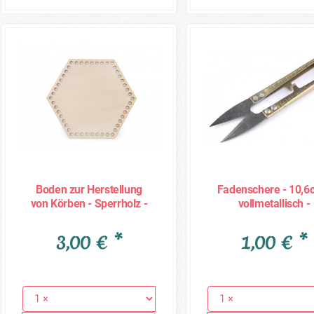
Boden zur Herstellung
Fadenschere - 10,6
von Körben - Sperrholz -
vollmetallisch -
Wabe
goldfarben
3,00 € *
1,00 € *