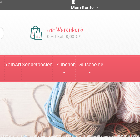
e
Mein Konto
Ihr Warenkorb
0 Artikel - 0,00 € *
YarnArt
Sonderposten
- Zubehör
- Gutscheine
-
-