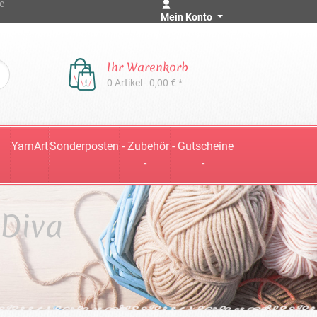
e
Mein Konto
Ihr Warenkorb
0 Artikel - 0,00 € *
YarnArt
Sonderposten
- Zubehör
- Gutscheine
-
-
 Diva