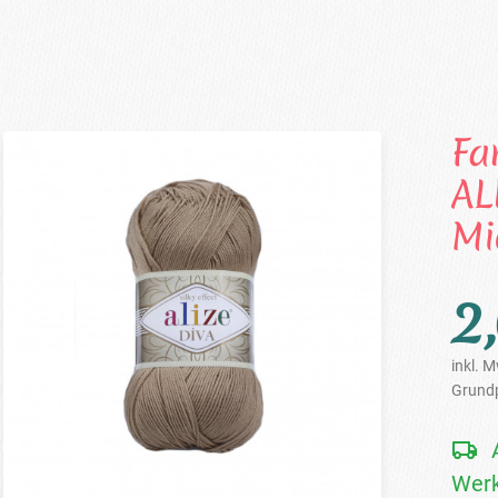
Fa
AL
Mi
2
inkl. M
Grundp
Werk