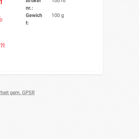
n
Artikel
10016
nr.:
Gewich
100 g
%
t:
cm
rheit gem. GPSR