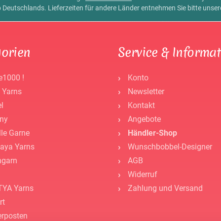
alb Deutschlands. Lieferzeiten für andere Länder entnehmen Sie bitte unse
orien
Service & Informa
e1000 !
Konto
 Yarns
Newsletter
l
Kontakt
ny
Angebote
lle Garne
Händler-Shop
aya Yarns
Wunschbobbel-Designer
ngarn
AGB
Widerruf
YA Yarns
Zahlung und Versand
rt
rposten