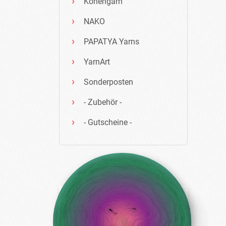
Konengarn
NAKO
PAPATYA Yarns
YarnArt
Sonderposten
- Zubehör -
- Gutscheine -