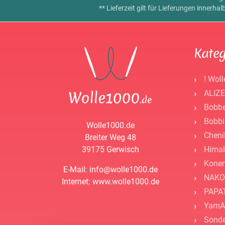
** Lieferzeit gilt für Lieferungen innerh
Kateg
! Woll
ALIZE
Bobbe
Bobbi
Wolle1000.de
Cheni
Breiter Weg 48
39175 Gerwisch
Himal
Kone
E-Mail: info@wolle1000.de
NAKO
Internet: www.wolle1000.de
PAPAT
YarnA
Sonde