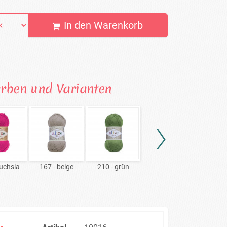
In den Warenkorb
arben und Varianten
fuchsia
167 - beige
210 - grün
245 - türkis
26 - 