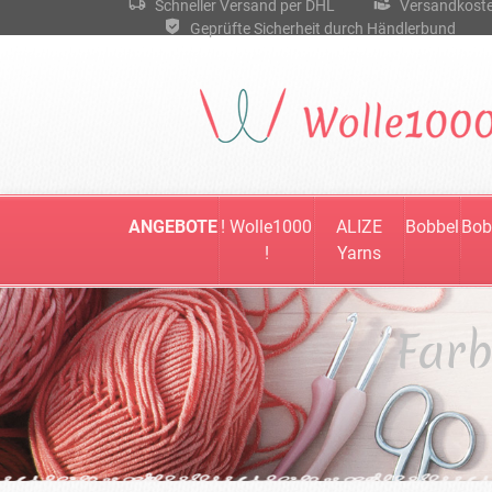
Schneller Versand per DHL
Versandkostenf
Geprüfte Sicherheit durch Händlerbund
ANGEBOTE
! Wolle1000
ALIZE
Bobbel
Bob
!
Yarns
Farb