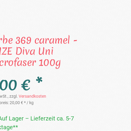
rbe 369 caramel -
IZE Diva Uni
crofaser 100g
,00 € *
wSt., zzgl.
Versandkosten
reis:
20,00 € *
/ kg
Auf Lager – Lieferzeit ca. 5-7
tage**