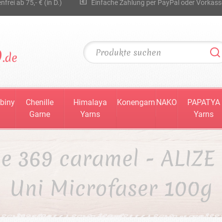
rei ab 75,- € (in D.)
Einfache Zahlung per PayPal oder Vorkass
biny
Chenille
Himalaya
Konengarn
NAKO
PAPATYA
Garne
Yarns
Yarns
e 369 caramel - ALIZE
Uni Microfaser 100g