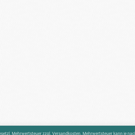
 gesetzl. Mehrwertsteuer zzgl.
Versandkosten
. Mehrwertsteuer kann je na