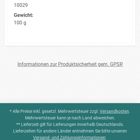
10029
Gewicht:
100 g
Informationen zur Produktsicherheit gem. GPSR
* Alle Preise inkl. gesetzl. Mehrwertsteuer zzgl.
Versandkosten
.
Mehrwertsteuer kann je nach Land abweichen.
** Lieferzeit gilt für Lieferungen innerhalb Deutschlands.
Lieferzeiten für andere Länder entnehmen Sie bitte unseren
Versand- und Zahlungsinformationen
.