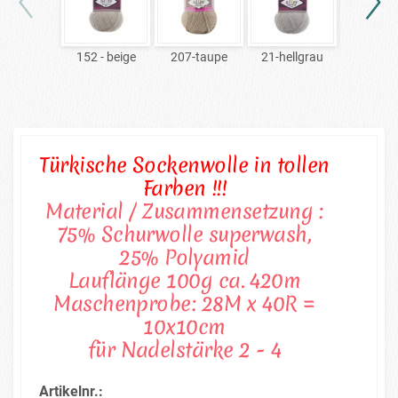
152 - beige
207-taupe
21-hellgrau
240-br
Türkische Sockenwolle in tollen
Farben !!!
Material / Zusammensetzung :
75% Schurwolle superwash,
25% Polyamid
Lauflänge 100g ca. 420m
Maschenprobe: 28M x 40R =
10x10cm
für Nadelstärke 2 - 4
Artikelnr.: