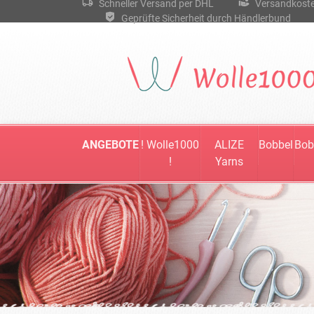
Schneller Versand per DHL
Versandkostenf
Geprüfte Sicherheit durch Händlerbund
ANGEBOTE
! Wolle1000
ALIZE
Bobbel
Bob
!
Yarns