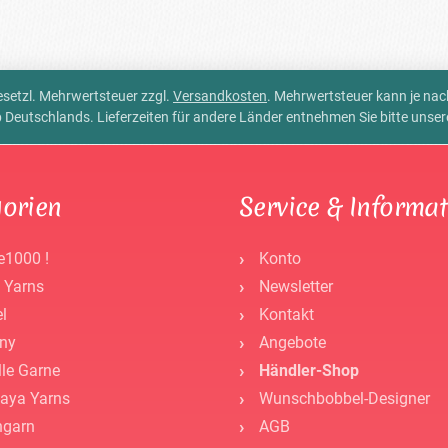
 gesetzl. Mehrwertsteuer zzgl.
Versandkosten
. Mehrwertsteuer kann je na
alb Deutschlands. Lieferzeiten für andere Länder entnehmen Sie bitte unse
orien
Service & Informa
e1000 !
Konto
 Yarns
Newsletter
l
Kontakt
ny
Angebote
lle Garne
Händler-Shop
aya Yarns
Wunschbobbel-Designer
ngarn
AGB