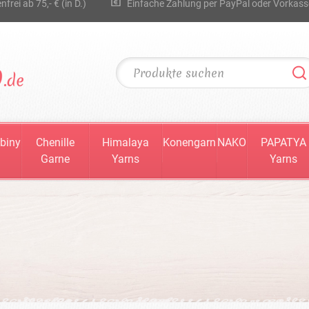
rei ab 75,- € (in D.)
Einfache Zahlung per PayPal oder Vorkass
biny
Chenille
Himalaya
Konengarn
NAKO
PAPATYA
Garne
Yarns
Yarns