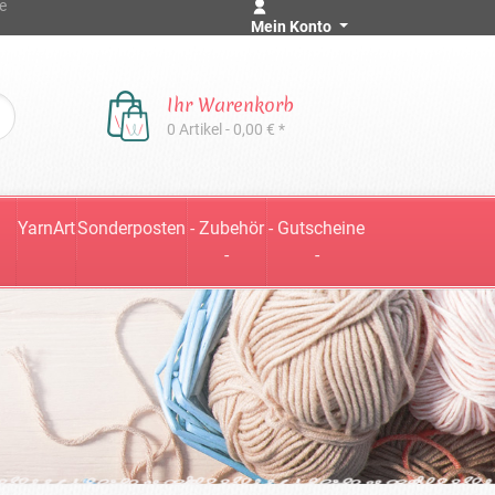
e
Mein Konto
Ihr Warenkorb
0 Artikel - 0,00 € *
YarnArt
Sonderposten
- Zubehör
- Gutscheine
-
-