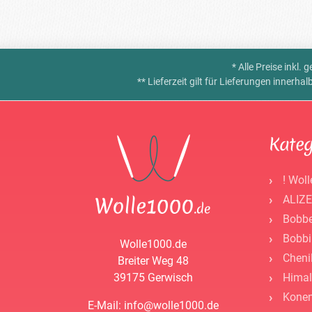
* Alle Preise inkl.
** Lieferzeit gilt für Lieferungen innerh
Kateg
! Woll
ALIZE
Bobbe
Bobbi
Wolle1000.de
Cheni
Breiter Weg 48
39175 Gerwisch
Himal
Kone
E-Mail: info@wolle1000.de