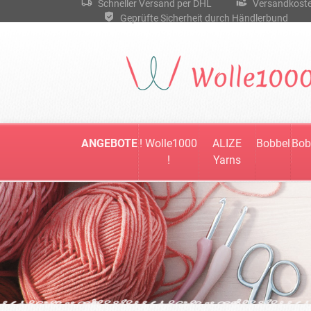
Schneller Versand per DHL
Versandkostenf
Geprüfte Sicherheit durch Händlerbund
ANGEBOTE
! Wolle1000
ALIZE
Bobbel
Bob
!
Yarns