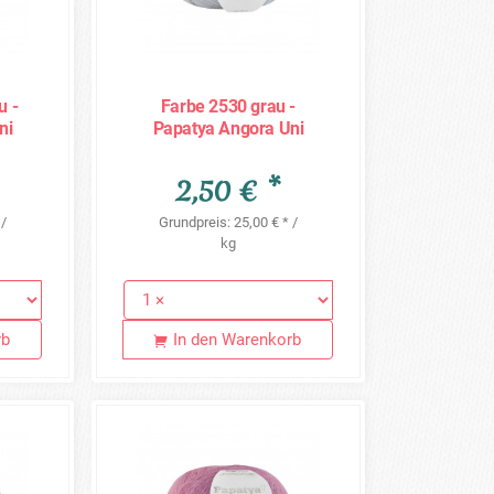
u -
Farbe 2530 grau -
ni
Papatya Angora Uni
100g
2,50 € *
 /
Grundpreis: 25,00 € * /
kg
rb
In den Warenkorb