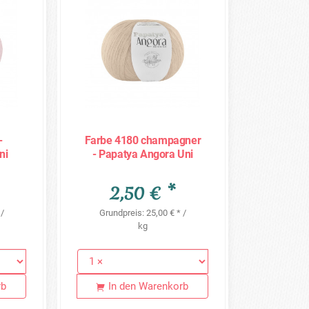
-
Farbe 4180 champagner
ni
- Papatya Angora Uni
100g
2,50 € *
 /
Grundpreis: 25,00 € * /
kg
rb
In den Warenkorb