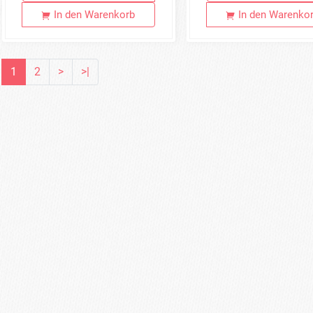
In den Warenkorb
In den Warenko
1
2
>
>|