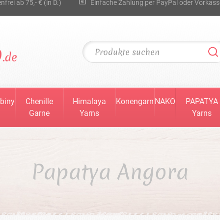
rei ab 75,- € (in D.)
Einfache Zahlung per PayPal oder Vorkass
biny
Chenille
Himalaya
Konengarn
NAKO
PAPATYA
Garne
Yarns
Yarns
Papatya Angora