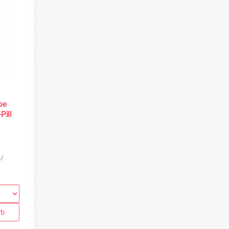
be
Pill
 /
rb