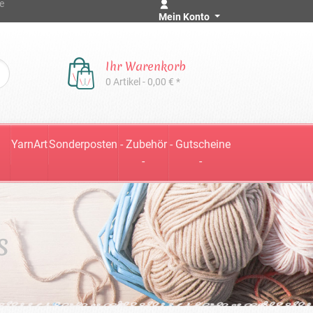
e
Mein Konto
Ihr Warenkorb
0 Artikel - 0,00 € *
YarnArt
Sonderposten
- Zubehör
- Gutscheine
-
-
s