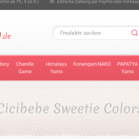
rei ab 75,- € (in D.)
Einfache Zahlung per PayPal oder Vorkass
biny
Chenille
Himalaya
Konengarn
NAKO
PAPATYA
Garne
Yarns
Yarns
Cicibebe Sweetie Color