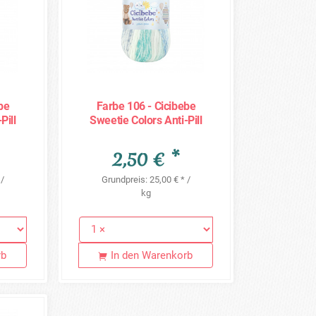
be
Farbe 106 - Cicibebe
Pill
Sweetie Colors Anti-Pill
100g
2,50 € *
 /
Grundpreis: 25,00 € * /
kg
rb
In den Warenkorb