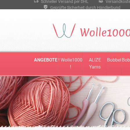
Schneller Versand per DHL
Versandkostenf
Geprüfte Sicherheit durch Händlerbund
ANGEBOTE
! Wolle1000
ALIZE
Bobbel
Bob
!
Yarns