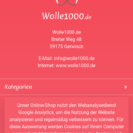
Wolle1000.de
Breiter Weg 48
39175 Gerwisch
E-Mail: info@wolle1000.de
Internet: www.wolle1000.de
Kategorien
! Wolle1000 !
Service & Informationen
Unser Online-Shop nutzt den Webanalysedienst
ALIZE Yarns
Google Analytics, um die Nutzung der Website
Konto
Bobbel
analysieren und regelmäßig verbessern zu können. Für
Newsletter
Bobbiny
diese Auswertung werden Cookies auf Ihrem Computer
Vertrag widerrufen
Kontakt
Chenille Garne