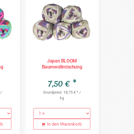
Japan BLOOM
ng
Baumwollmischung
0g =
Sonderposten - 5 x 80g =
400g - JB10
7,50 € *
 /
Grundpreis: 18,75 € * /
kg
rb
In den Warenkorb