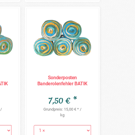
Sonderposten
ATIK
Banderolenfehler BATIK
-
- 5 x 100g = 500g -
Position 38
7,50 € *
 /
Grundpreis: 15,00 € * /
kg