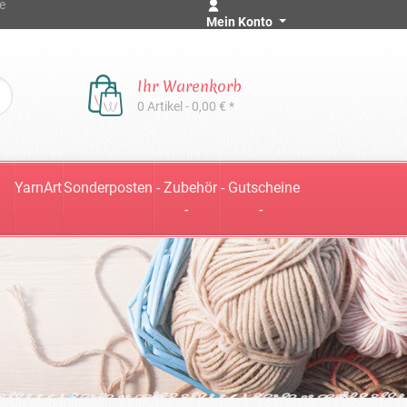
e
Mein Konto
Ihr Warenkorb
0 Artikel - 0,00 € *
YarnArt
Sonderposten
- Zubehör
- Gutscheine
-
-