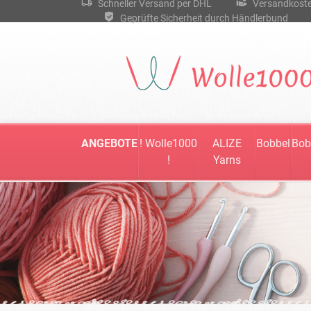
Schneller Versand per DHL
Versandkostenf
Geprüfte Sicherheit durch Händlerbund
ANGEBOTE
! Wolle1000
ALIZE
Bobbel
Bob
!
Yarns