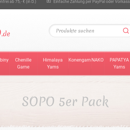
rei ab 75,- € (in D.)
Einfache Zahlung per PayPal oder Vorkass
biny
Chenille
Himalaya
Konengarn
NAKO
PAPATYA
Garne
Yarns
Yarns
SOPO 5er Pack