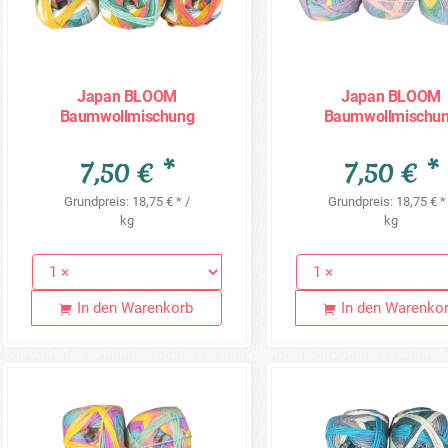
Japan BLOOM
Japan BLOOM
Baumwollmischung
Baumwollmischu
Sonderposten - 5 x 80g =
Sonderposten - 5 x 8
400g - JB01
400g - JB02
7,50 € *
7,50 € *
Grundpreis: 18,75 € * /
Grundpreis: 18,75 € *
kg
kg
In den Warenkorb
In den Warenko