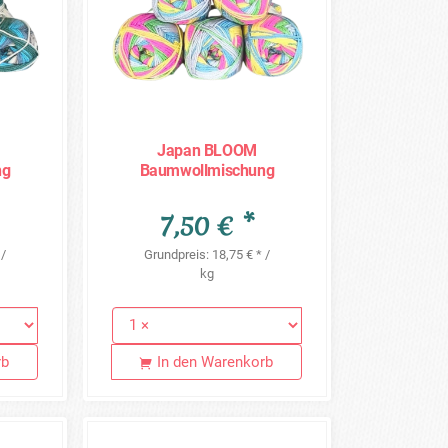
Japan BLOOM
ng
Baumwollmischung
0g =
Sonderposten - 5 x 80g =
400g - JB07
7,50 € *
 /
Grundpreis: 18,75 € * /
kg
rb
In den Warenkorb