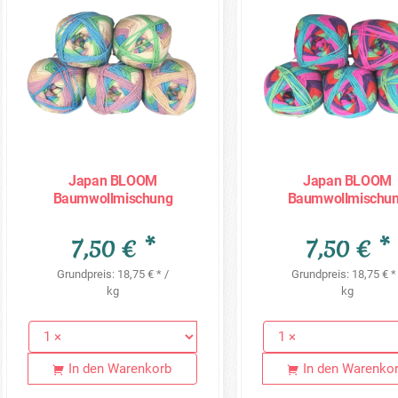
Japan BLOOM
Japan BLOOM
Baumwollmischung
Baumwollmischu
Sonderposten - 5 x 80g =
Sonderposten - 5 x 8
400g - JB08
400g - JB09
7,50 € *
7,50 € *
Grundpreis: 18,75 € * /
Grundpreis: 18,75 € *
kg
kg
In den Warenkorb
In den Warenko