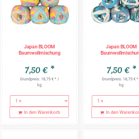
Japan BLOOM
Japan BLOOM
Baumwollmischung
Baumwollmischu
Sonderposten - 5 x 80g =
Sonderposten - 5 x 8
400g - JB05
400g - JB06
7,50 € *
7,50 € *
Grundpreis: 18,75 € * /
Grundpreis: 18,75 € *
kg
kg
In den Warenkorb
In den Warenko