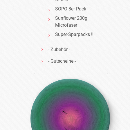
SOPO 8er Pack
Sunflower 200g
Microfaser
Super-Sparpacks !!!
- Zubehör -
- Gutscheine -