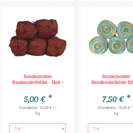
Sonderposten
Sonderposten
Banderolenfehler - Dick -
Banderolenfehler B
5x100g = 500g - braun
- 5 x 100g = 500g 
Position 13
5,00 € *
7,50 € *
Grundpreis: 10,00 € * /
Grundpreis: 15,00 € *
kg
kg