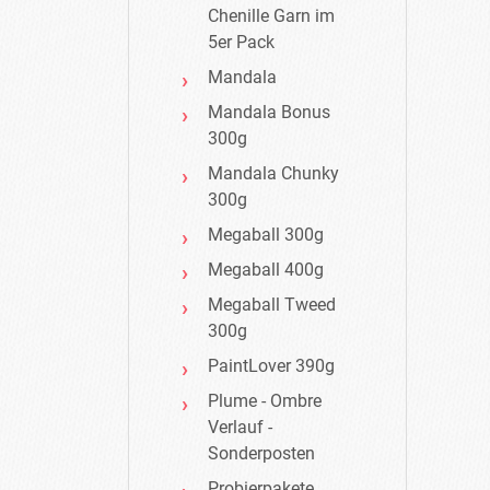
Chenille Garn im
5er Pack
Mandala
Mandala Bonus
300g
Mandala Chunky
300g
Megaball 300g
Megaball 400g
Megaball Tweed
300g
PaintLover 390g
Plume - Ombre
Verlauf -
Sonderposten
Probierpakete