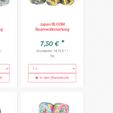
Japan BLOOM
ng
Baumwollmischung
0g =
Sonderposten - 5 x 80g =
400g - JB04
7,50 € *
 /
Grundpreis: 18,75 € * /
kg
rb
In den Warenkorb