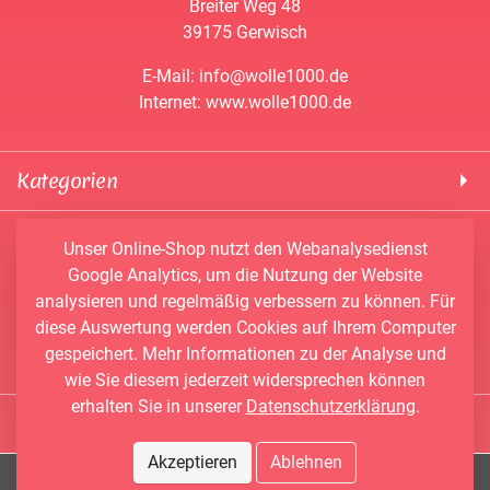
Breiter Weg 48
39175 Gerwisch
E-Mail: info@wolle1000.de
Internet: www.wolle1000.de
Kategorien
! Wolle1000 !
Service & Informationen
Unser Online-Shop nutzt den Webanalysedienst
ALIZE Yarns
Google Analytics, um die Nutzung der Website
Konto
Bobbel
analysieren und regelmäßig verbessern zu können. Für
Newsletter
Bobbiny
diese Auswertung werden Cookies auf Ihrem Computer
Vertrag widerrufen
Kontakt
Chenille Garne
gespeichert. Mehr Informationen zu der Analyse und
Angebote
Himalaya Yarns
wie Sie diesem jederzeit widersprechen können
Händler-Shop
erhalten Sie in unserer
Datenschutzerklärung
.
Konengarn
Social Media
Wunschbobbel-Designer
NAKO
Akzeptieren
Ablehnen
Facebook
AGB
PAPATYA Yarns
© 2026 Wolle1000.de - Alle Rechte vorbehalten.