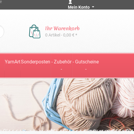
e
Mein Konto
Ihr Warenkorb
0 Artikel - 0,00 € *
YarnArt
Sonderposten
- Zubehör
- Gutscheine
-
-