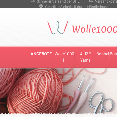
Schneller Versand per DHL
Versandkostenf
Geprüfte Sicherheit durch Händlerbund
ANGEBOTE
! Wolle1000
ALIZE
Bobbel
Bob
!
Yarns