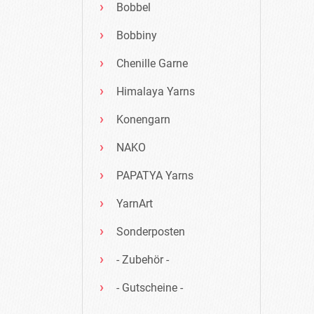
Bobbel
Bobbiny
Chenille Garne
Himalaya Yarns
Konengarn
NAKO
PAPATYA Yarns
YarnArt
Sonderposten
- Zubehör -
- Gutscheine -