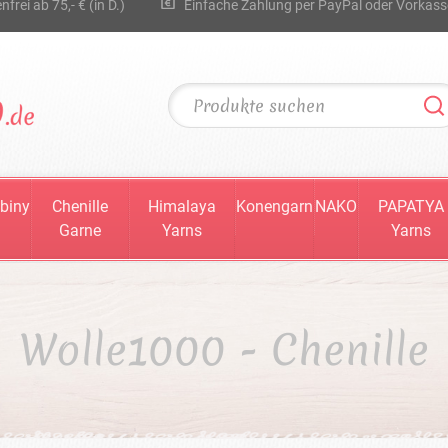
rei ab 75,- € (in D.)
Einfache Zahlung per PayPal oder Vorkass
biny
Chenille
Himalaya
Konengarn
NAKO
PAPATYA
Garne
Yarns
Yarns
Wolle1000 - Chenille