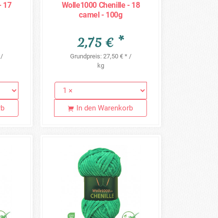
- 17
Wolle1000 Chenille - 18
camel - 100g
2,75 € *
 /
Grundpreis: 27,50 € * /
kg
rb
In den Warenkorb