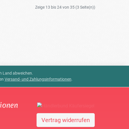
Zeige 13 bis 24 von 35 (3 Seite(n))
ch Land abweichen.
ren
Versand- und Zahlungsinformationen
.
tionen
Vertrag widerrufen