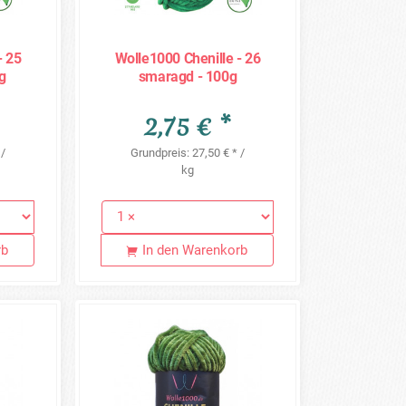
- 25
Wolle1000 Chenille - 26
g
smaragd - 100g
2,75 € *
 /
Grundpreis: 27,50 € * /
kg
rb
In den Warenkorb