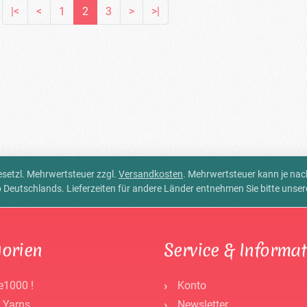
|<
<
1
2
3
>
>|
 gesetzl. Mehrwertsteuer zzgl.
Versandkosten
. Mehrwertsteuer kann je na
alb Deutschlands. Lieferzeiten für andere Länder entnehmen Sie bitte unse
orien
Service & Informa
e1000 !
Konto
 Yarns
Newsletter