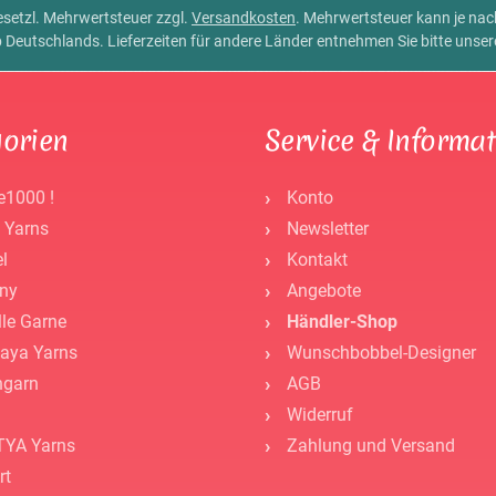
 gesetzl. Mehrwertsteuer zzgl.
Versandkosten
. Mehrwertsteuer kann je na
alb Deutschlands. Lieferzeiten für andere Länder entnehmen Sie bitte unse
orien
Service & Informa
e1000 !
Konto
 Yarns
Newsletter
l
Kontakt
ny
Angebote
lle Garne
Händler-Shop
aya Yarns
Wunschbobbel-Designer
ngarn
AGB
Widerruf
YA Yarns
Zahlung und Versand
rt