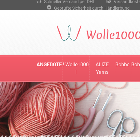
Schneller Versand per DHL
Versandkostenf
Geprüfte Sicherheit durch Händlerbund
ANGEBOTE
! Wolle1000
ALIZE
Bobbel
Bob
!
Yarns