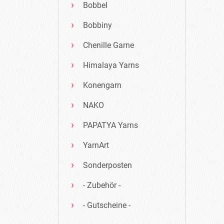
Bobbel
Bobbiny
Chenille Garne
Himalaya Yarns
Konengarn
NAKO
PAPATYA Yarns
YarnArt
Sonderposten
- Zubehör -
- Gutscheine -