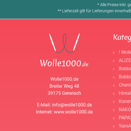
* Alle Preise inkl.
** Lieferzeit gilt für Lieferungen innerh
Kateg
! Woll
ALIZE
Bobbe
Bobbi
Wolle1000.de
Cheni
Breiter Weg 48
39175 Gerwisch
Himal
Kone
E-Mail: info@wolle1000.de
NAKO
Internet: www.wolle1000.de
PAPAT
YarnA