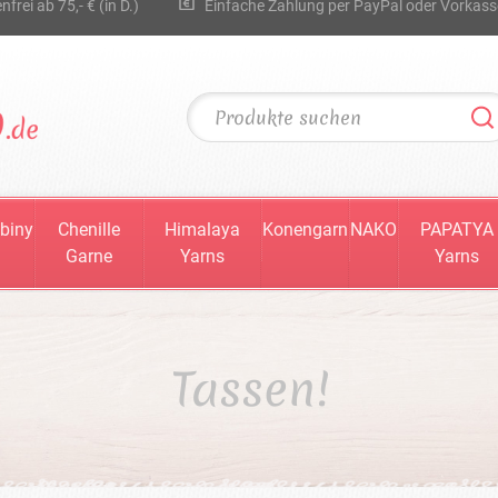
rei ab 75,- € (in D.)
Einfache Zahlung per PayPal oder Vorkass
biny
Chenille
Himalaya
Konengarn
NAKO
PAPATYA
Garne
Yarns
Yarns
Tassen!