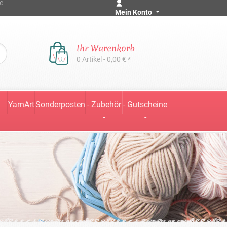
e
Mein Konto
Ihr Warenkorb
0 Artikel - 0,00 € *
YarnArt
Sonderposten
- Zubehör
- Gutscheine
-
-