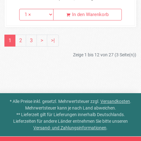
In den Warenkorb
1
2
3
>
>|
Zeige 1 bis 12 von 27 (3 Seite(n))
* Alle Preise inkl. gesetzl. Mehrwertsteuer zzgl.
Versandkosten
.
Mehrwertsteuer kann je nach Land abweichen.
** Lieferzeit gilt für Lieferungen innerhalb Deutschlands.
Lieferzeiten für andere Länder entnehmen Sie bitte unseren
Versand- und Zahlungsinformationen
.