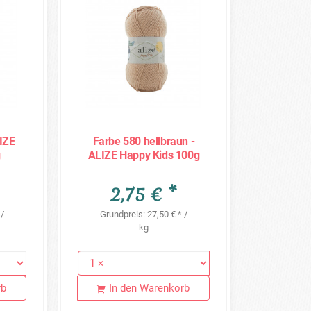
LIZE
Farbe 580 hellbraun -
g
ALIZE Happy Kids 100g
2,75 € *
 /
Grundpreis: 27,50 € * /
kg
rb
In den Warenkorb