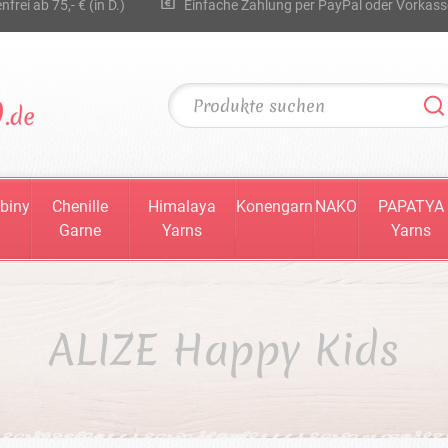
rei ab 75,- € (in D.)
Einfache Zahlung per PayPal oder Vorkass
biny
Chenille
Himalaya
Konengarn
NAKO
PAPATYA
Garne
Yarns
Yarns
ALIZE Happy Kids