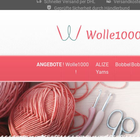
Schneller Versand per DHL
Versandkostenf
Geprüfte Sicherheit durch Händlerbund
ANGEBOTE
! Wolle1000
ALIZE
Bobbel
Bob
!
Yarns