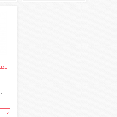
LIZE
g
 /