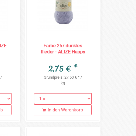
LIZE
Farbe 257 dunkles
g
flieder - ALIZE Happy
Kids 100g
2,75 € *
 /
Grundpreis: 27,50 € * /
kg
rb
In den Warenkorb