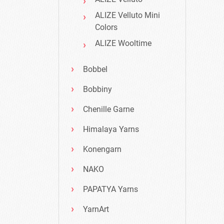
ALIZE Velluto Mini
Colors
ALIZE Wooltime
Bobbel
Bobbiny
Chenille Garne
Himalaya Yarns
Konengarn
NAKO
PAPATYA Yarns
YarnArt