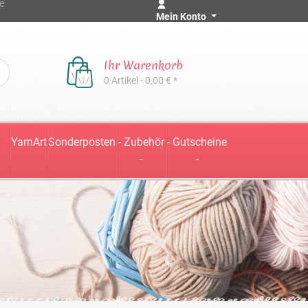
e
Mein Konto
Ihr Warenkorb
0 Artikel - 0,00 € *
YarnArt
Sonderposten
- Zubehör
- Gutscheine
-
-