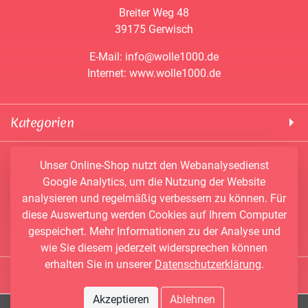
Breiter Weg 48
39175 Gerwisch
E-Mail: info@wolle1000.de
Internet: www.wolle1000.de
Kategorien
! Wolle1000 !
Service & Informationen
Unser Online-Shop nutzt den Webanalysedienst
ALIZE Yarns
Google Analytics, um die Nutzung der Website
Konto
Bobbel
analysieren und regelmäßig verbessern zu können. Für
Newsletter
Bobbiny
diese Auswertung werden Cookies auf Ihrem Computer
Vertrag widerrufen
Kontakt
Chenille Garne
gespeichert. Mehr Informationen zu der Analyse und
Angebote
Himalaya Yarns
wie Sie diesem jederzeit widersprechen können
Händler-Shop
erhalten Sie in unserer
Datenschutzerklärung
.
Konengarn
Social Media
Wunschbobbel-Designer
NAKO
Akzeptieren
Ablehnen
Facebook
AGB
PAPATYA Yarns
© 2026 Wolle1000.de - Alle Rechte vorbehalten.