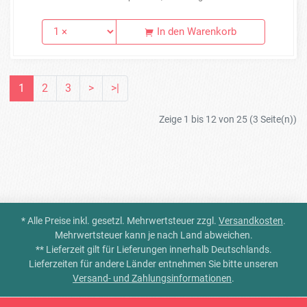
In den Warenkorb
1
2
3
>
>|
Zeige 1 bis 12 von 25 (3 Seite(n))
* Alle Preise inkl. gesetzl. Mehrwertsteuer zzgl.
Versandkosten
.
Mehrwertsteuer kann je nach Land abweichen.
** Lieferzeit gilt für Lieferungen innerhalb Deutschlands.
Lieferzeiten für andere Länder entnehmen Sie bitte unseren
Versand- und Zahlungsinformationen
.