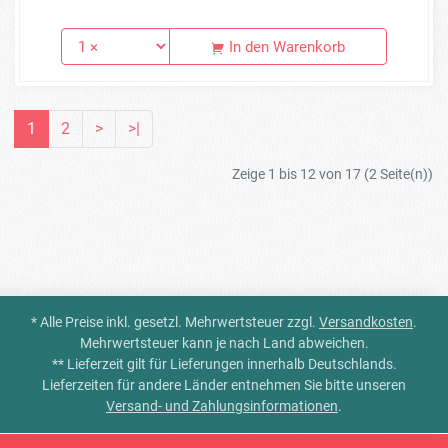
In den Warenkorb
1
2
>
>|
Zeige 1 bis 12 von 17 (2 Seite(n))
* Alle Preise inkl. gesetzl. Mehrwertsteuer zzgl.
Versandkosten
.
Mehrwertsteuer kann je nach Land abweichen.
** Lieferzeit gilt für Lieferungen innerhalb Deutschlands.
Lieferzeiten für andere Länder entnehmen Sie bitte unseren
Versand- und Zahlungsinformationen
.