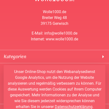
Wolle1000.de
Breiter Weg 48
39175 Gerwisch
E-Mail: info@wolle1000.de
Internet: www.wolle1000.de
Kategorien
! Wolle1000 !
Service & Informationen
Unser Online-Shop nutzt den Webanalysedienst
ALIZE Yarns
Google Analytics, um die Nutzung der Website
Konto
Bobbel
analysieren und regelmäßig verbessern zu können. Für
Newsletter
Bobbiny
diese Auswertung werden Cookies auf Ihrem Computer
Vertrag widerrufen
Kontakt
Chenille Garne
gespeichert. Mehr Informationen zu der Analyse und
Angebote
Himalaya Yarns
wie Sie diesem jederzeit widersprechen können
erhalten Sie in unserer
Datenschutzerklärung
.
Händler-Shop
Konengarn