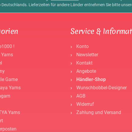
alb Deutschlands. Lieferzeiten für andere Länder entnehmen Sie bitte unse
orien
Service & Informa
e1000 !
Konto
 Yarns
Newsletter
l
Kontakt
ny
Angebote
lle Garne
Händler-Shop
aya Yarns
Wunschbobbel-Designer
ngarn
AGB
Widerruf
YA Yarns
Zahlung und Versand
rt
rposten