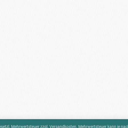
 gesetzl. Mehrwertsteuer zzgl.
Versandkosten
. Mehrwertsteuer kann je na