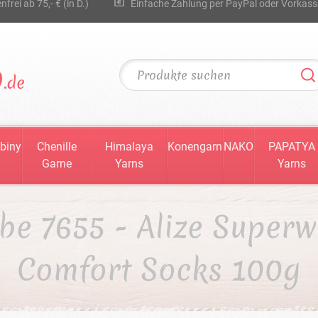
rei ab 75,- € (in D.)
Einfache Zahlung per PayPal oder Vorkass
biny
Chenille
Himalaya
Konengarn
NAKO
PAPATYA
Garne
Yarns
Yarns
be 7655 - Alize Super
Comfort Socks 100g