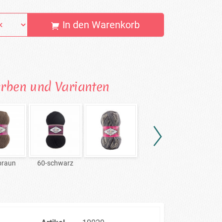
In den Warenkorb
arben und Varianten
braun
60-schwarz
872-blaugrau
26