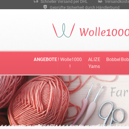
Schneller Versand per DHL
Versandkostenf
Geprüfte Sicherheit durch Händlerbund
ANGEBOTE
! Wolle1000
ALIZE
Bobbel
Bob
!
Yarns
Far