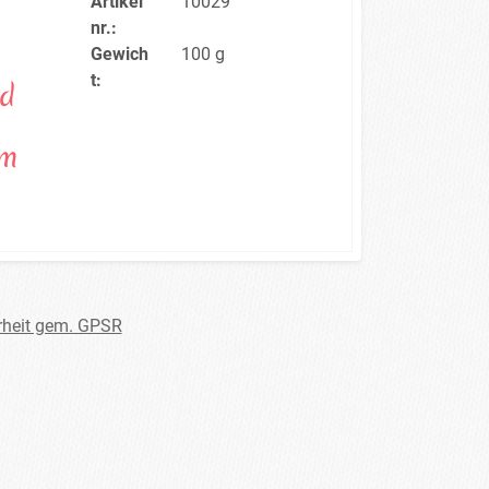
Artikel
10029
nr.:
Gewich
100 g
t:
id
cm
rheit gem. GPSR