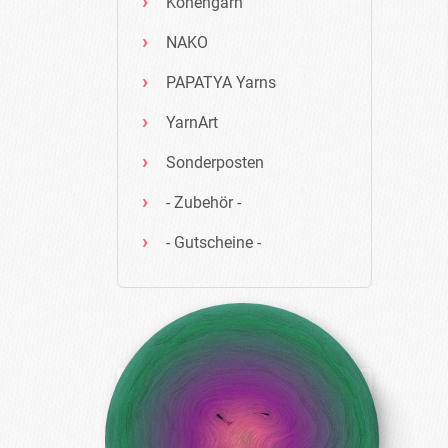
Konengarn
NAKO
PAPATYA Yarns
YarnArt
Sonderposten
- Zubehör -
- Gutscheine -