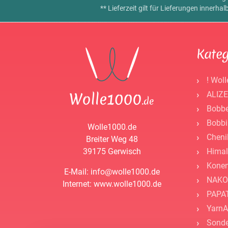
** Lieferzeit gilt für Lieferungen innerh
Kateg
! Woll
ALIZE
Bobbe
Bobbi
Wolle1000.de
Cheni
Breiter Weg 48
39175 Gerwisch
Himal
Kone
E-Mail: info@wolle1000.de
NAKO
Internet: www.wolle1000.de
PAPAT
YarnA
Sonde