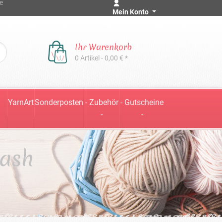
e
Mein Konto
Ihr Warenkorb
0 Artikel - 0,00 € *
YarnArt
Sonderposten
- Zubehör
- Gutscheine
-
-
wash