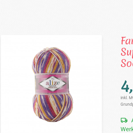
Fa
Su
So
4
inkl. M
Grundp
Werk