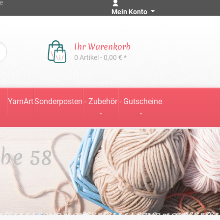
e
Mein Konto
Ihr Warenkorb
0 Artikel - 0,00 € *
YarnArt
Sonderposten
- Zubehör
- Gutscheine
-
-
rbe 58