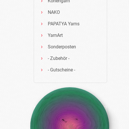
Konengarn
NAKO
PAPATYA Yarns
YarnArt
Sonderposten
- Zubehör -
- Gutscheine -