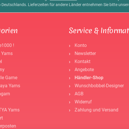
alb Deutschlands. Lieferzeiten für andere Länder entnehmen Sie bitte unse
orien
Service & Informa
e1000 !
Konto
 Yarns
Newsletter
l
Kontakt
ny
Angebote
lle Garne
Händler-Shop
aya Yarns
Wunschbobbel-Designer
ngarn
AGB
Widerruf
YA Yarns
Zahlung und Versand
rt
rposten