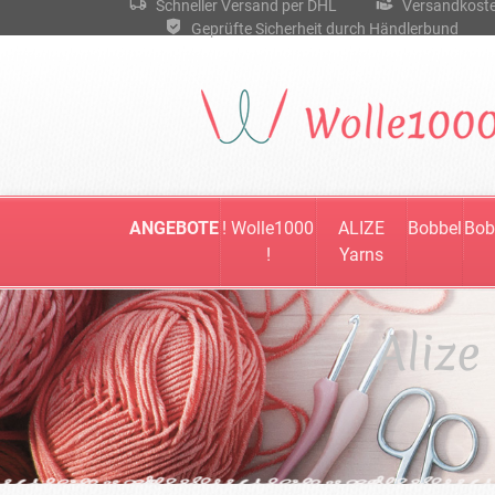
Schneller Versand per DHL
Versandkostenf
Geprüfte Sicherheit durch Händlerbund
ANGEBOTE
! Wolle1000
ALIZE
Bobbel
Bob
!
Yarns
Alize