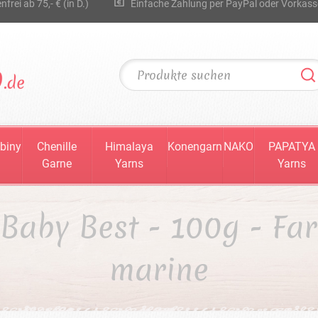
rei ab 75,- € (in D.)
Einfache Zahlung per PayPal oder Vorkass
biny
Chenille
Himalaya
Konengarn
NAKO
PAPATYA
Garne
Yarns
Yarns
 Baby Best - 100g - Fa
marine