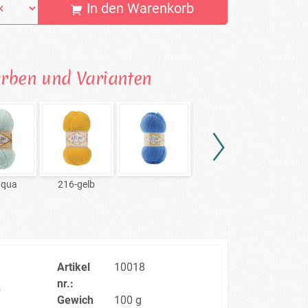
In den Warenkorb
arben und Varianten
aqua
216-gelb
27-fl
Artikel
10018
%
nr.:
Gewich
100 g