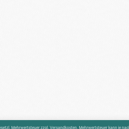
 gesetzl. Mehrwertsteuer zzgl.
Versandkosten
. Mehrwertsteuer kann je na