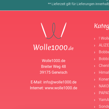
** Lieferzeit gilt für Lieferungen innerh
Kateg
! Woll
ALIZE
Bobbe
Bobbi
Wolle1000.de
Cheni
Breiter Weg 48
39175 Gerwisch
Himal
Kone
E-Mail: info@wolle1000.de
NAKO
Internet: www.wolle1000.de
PAPAT
YarnA
Sonde