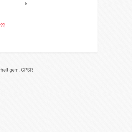
t:
cm
rheit gem. GPSR