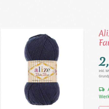
Al
Fa
2
inkl. M
Grundp
Werk