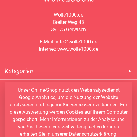
Wolle1000.de
Breiter Weg 48
39175 Gerwisch
E-Mail: info@wolle1000.de
Internet: www.wolle1000.de
Kategorien
! Wolle1000 !
Service & Informationen
Unser Online-Shop nutzt den Webanalysedienst
ALIZE Yarns
Google Analytics, um die Nutzung der Website
Konto
Bobbel
analysieren und regelmäßig verbessern zu können. Für
Newsletter
Bobbiny
diese Auswertung werden Cookies auf Ihrem Computer
Vertrag widerrufen
Kontakt
Chenille Garne
gespeichert. Mehr Informationen zu der Analyse und
Angebote
Himalaya Yarns
wie Sie diesem jederzeit widersprechen können
erhalten Sie in unserer
Datenschutzerklärung
.
Händler-Shop
Konengarn