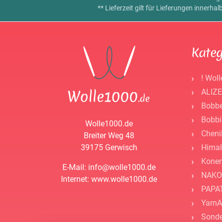
** Lieferzeit gilt für Lieferungen innerh
Kateg
! Woll
ALIZE
Bobbe
Bobbi
Wolle1000.de
Cheni
Breiter Weg 48
39175 Gerwisch
Himal
Kone
E-Mail: info@wolle1000.de
NAKO
Internet: www.wolle1000.de
PAPAT
YarnA
Sonde