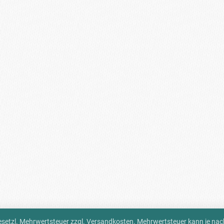
 gesetzl. Mehrwertsteuer zzgl.
Versandkosten
. Mehrwertsteuer kann je na