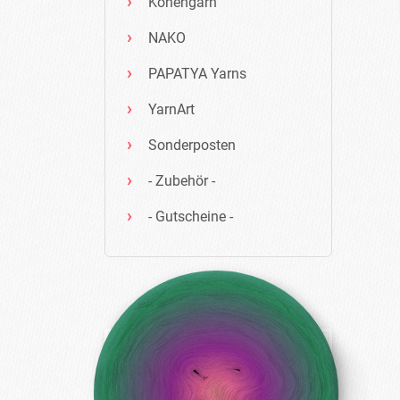
Konengarn
NAKO
PAPATYA Yarns
YarnArt
Sonderposten
- Zubehör -
- Gutscheine -