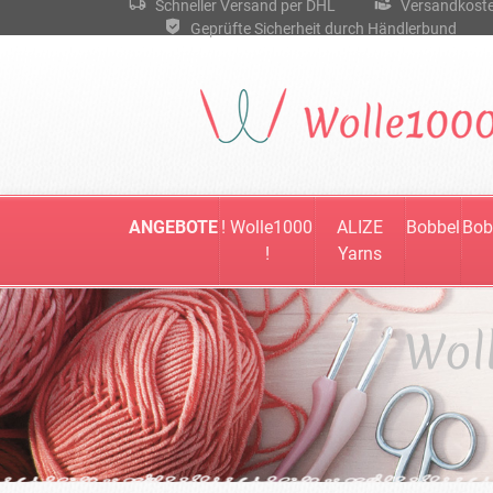
Schneller Versand per DHL
Versandkostenf
Geprüfte Sicherheit durch Händlerbund
ANGEBOTE
! Wolle1000
ALIZE
Bobbel
Bob
!
Yarns
Wol