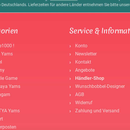
alb Deutschlands. Lieferzeiten für andere Länder entnehmen Sie bitte unse
orien
Service & Informa
e1000 !
Konto
 Yarns
Newsletter
l
Kontakt
ny
Angebote
lle Garne
Händler-Shop
aya Yarns
Wunschbobbel-Designer
ngarn
AGB
Widerruf
YA Yarns
Zahlung und Versand
rt
rposten