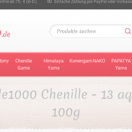
rei ab 75,- € (in D.)
Einfache Zahlung per PayPal oder Vorkass
biny
Chenille
Himalaya
Konengarn
NAKO
PAPATYA
Garne
Yarns
Yarns
le1000 Chenille - 13 aq
100g