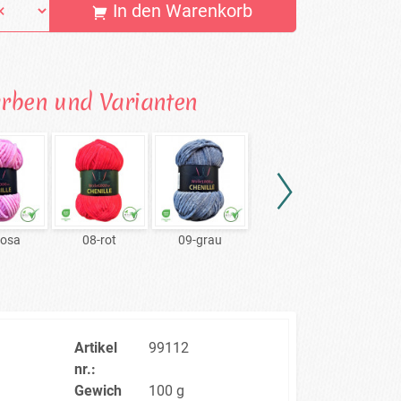
In den Warenkorb
arben und Varianten
rosa
08-rot
09-grau
10-schwarz
11-he
Artikel
99112
nr.:
Gewich
100 g