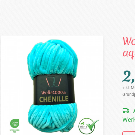
Wo
aq
2
inkl. M
Grundp
Werk