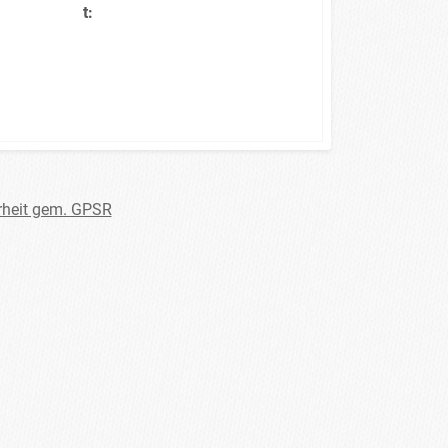
t:
rheit gem. GPSR