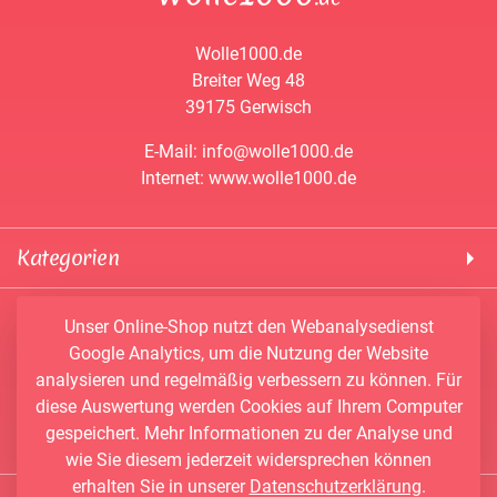
Wolle1000.de
Breiter Weg 48
39175 Gerwisch
E-Mail: info@wolle1000.de
Internet: www.wolle1000.de
Kategorien
! Wolle1000 !
Service & Informationen
Unser Online-Shop nutzt den Webanalysedienst
ALIZE Yarns
Google Analytics, um die Nutzung der Website
Konto
Bobbel
analysieren und regelmäßig verbessern zu können. Für
Newsletter
Bobbiny
diese Auswertung werden Cookies auf Ihrem Computer
Vertrag widerrufen
Kontakt
Chenille Garne
gespeichert. Mehr Informationen zu der Analyse und
Angebote
Himalaya Yarns
wie Sie diesem jederzeit widersprechen können
erhalten Sie in unserer
Datenschutzerklärung
.
Händler-Shop
Konengarn