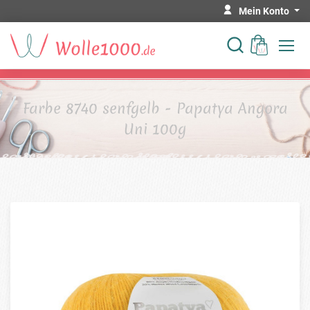
Mein Konto
Farbe 8740 senfgelb - Papatya Angora
Uni 100g