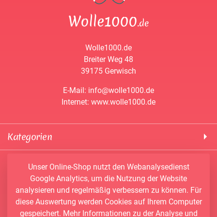
Wolle1000.de
Breiter Weg 48
39175 Gerwisch
E-Mail: info@wolle1000.de
Internet: www.wolle1000.de
Kategorien
! Wolle1000 !
Service & Informationen
Unser Online-Shop nutzt den Webanalysedienst
ALIZE Yarns
Google Analytics, um die Nutzung der Website
Konto
Bobbel
analysieren und regelmäßig verbessern zu können. Für
Newsletter
Bobbiny
diese Auswertung werden Cookies auf Ihrem Computer
Vertrag widerrufen
Kontakt
Chenille Garne
gespeichert. Mehr Informationen zu der Analyse und