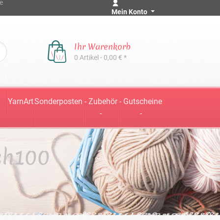
e
Mein Konto
Ihr Warenkorb
0 Artikel - 0,00 € *
YarnArt
Sonderposten
- Zubehör
- Gutscheine
-
-
sh100