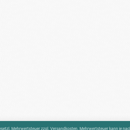
 gesetzl. Mehrwertsteuer zzgl.
Versandkosten
. Mehrwertsteuer kann je na