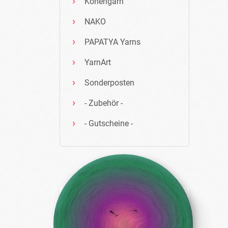
Konengarn
NAKO
PAPATYA Yarns
YarnArt
Sonderposten
- Zubehör -
- Gutscheine -