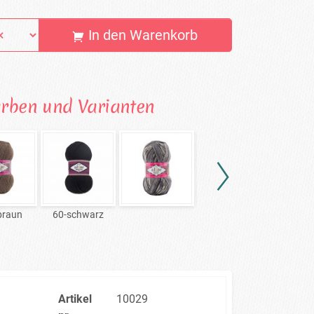
In den Warenkorb
arben und Varianten
braun
60-schwarz
872-blaugrau
26
Artikel
10029