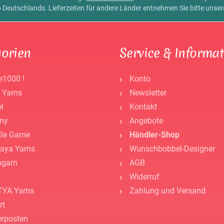
alb Deutschlands. Lieferzeiten für andere Länder entnehmen Sie bitte unse
orien
Service & Informa
e1000 !
Konto
 Yarns
Newsletter
l
Kontakt
ny
Angebote
lle Garne
Händler-Shop
aya Yarns
Wunschbobbel-Designer
ngarn
AGB
Widerruf
YA Yarns
Zahlung und Versand
rt
rposten