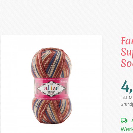
Fa
Su
So
4
inkl. M
Grundp
Werk