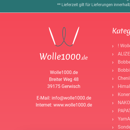
** Lieferzeit gilt für Lieferungen innerh
Kateg
! Woll
ALIZE
Bobbe
Bobbi
Wolle1000.de
Cheni
Breiter Weg 48
39175 Gerwisch
Himal
Kone
E-Mail: info@wolle1000.de
NAKO
Internet: www.wolle1000.de
PAPAT
YarnA
Sonde