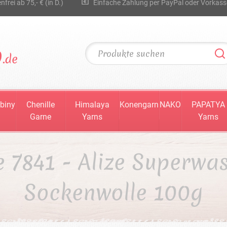
rei ab 75,- € (in D.)
Einfache Zahlung per PayPal oder Vorkass
biny
Chenille
Himalaya
Konengarn
NAKO
PAPATYA
Garne
Yarns
Yarns
e 7841 - Alize Superwa
Sockenwolle 100g