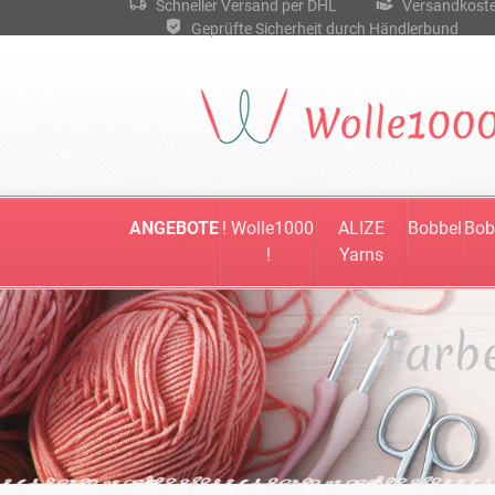
Schneller Versand per DHL
Versandkostenf
Geprüfte Sicherheit durch Händlerbund
ANGEBOTE
! Wolle1000
ALIZE
Bobbel
Bob
!
Yarns
Farb