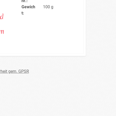
nr.:
Gewich
100 g
t:
id
cm
rheit gem. GPSR