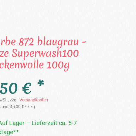
arbe 872 blaugrau -
ize Superwash100
ckenwolle 100g
,50 € *
wSt., zzgl.
Versandkosten
reis:
45,00 € *
/ kg
Auf Lager – Lieferzeit ca. 5-7
tage**