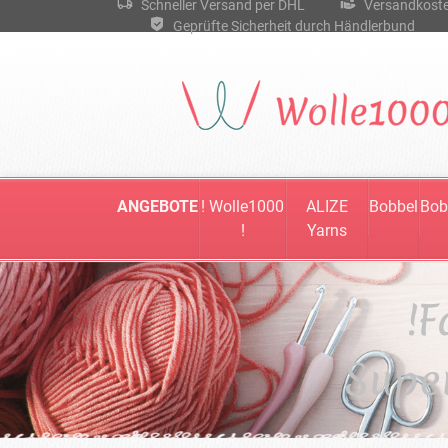
Schneller Versand per DHL
Versandkostenf
Geprüfte Sicherheit durch Händlerbund
ANGEBOTE
! Wolle1000
ALIZE
Bobbel
Bob
!
Yarns
!F
Supe