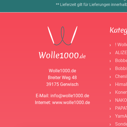
** Lieferzeit gilt für Lieferungen innerh
Kateg
! Woll
ALIZE
Bobbe
Bobbi
Wolle1000.de
Cheni
Breiter Weg 48
39175 Gerwisch
Himal
Kone
E-Mail: info@wolle1000.de
NAKO
Internet: www.wolle1000.de
PAPAT
YarnA
Sonde