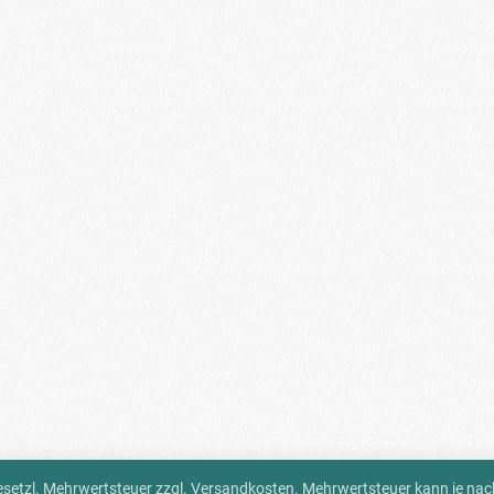
 gesetzl. Mehrwertsteuer zzgl.
Versandkosten
. Mehrwertsteuer kann je na