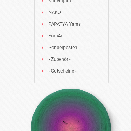
Konengarn
NAKO
PAPATYA Yarns
YarnArt
Sonderposten
- Zubehör -
- Gutscheine -