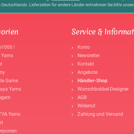
alb Deutschlands. Lieferzeiten für andere Länder entnehmen Sie bitte unse
orien
Service & Informa
e1000 !
Konto
 Yarns
Newsletter
l
Kontakt
ny
Angebote
lle Garne
Händler-Shop
aya Yarns
Wunschbobbel-Designer
ngarn
AGB
Widerruf
YA Yarns
Zahlung und Versand
rt
rposten