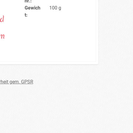
nr.:
Gewich
100 g
t:
id
cm
rheit gem. GPSR