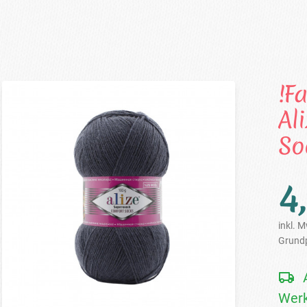
!F
Al
So
4
inkl. M
Grundp
Werk