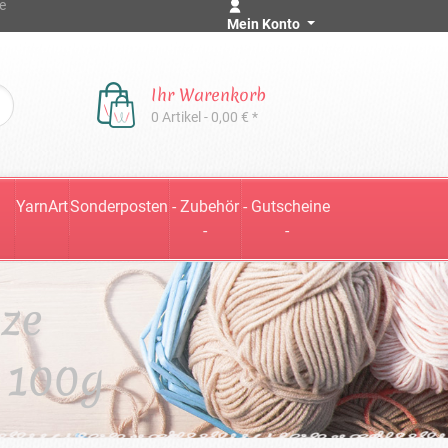
e
Mein Konto
Ihr Warenkorb
0 Artikel - 0,00 € *
YarnArt
Sonderposten
- Zubehör
- Gutscheine
-
-
ize
 100g