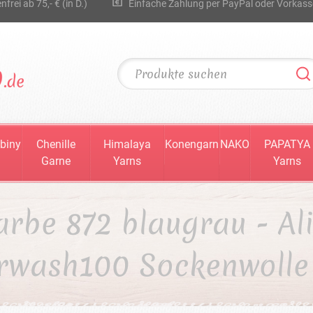
rei ab 75,- € (in D.)
Einfache Zahlung per PayPal oder Vorkass
biny
Chenille
Himalaya
Konengarn
NAKO
PAPATYA
Garne
Yarns
Yarns
arbe 872 blaugrau - Al
rwash100 Sockenwolle