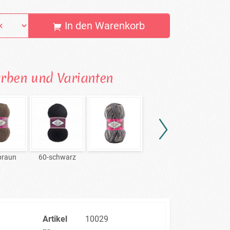
In den Warenkorb
arben und Varianten
braun
60-schwarz
2695
26
Artikel
10029