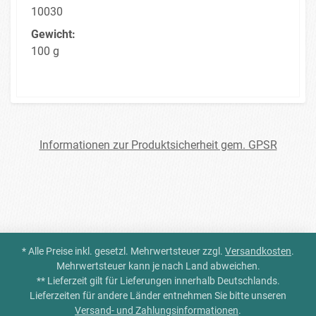
10030
Gewicht:
100 g
Informationen zur Produktsicherheit gem. GPSR
* Alle Preise inkl. gesetzl. Mehrwertsteuer zzgl.
Versandkosten
.
Mehrwertsteuer kann je nach Land abweichen.
** Lieferzeit gilt für Lieferungen innerhalb Deutschlands.
Lieferzeiten für andere Länder entnehmen Sie bitte unseren
Versand- und Zahlungsinformationen
.