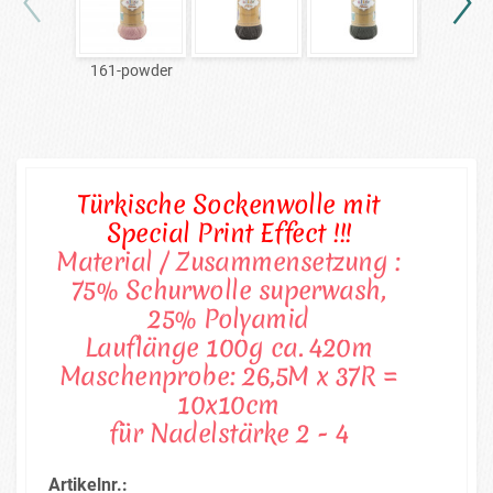
161-powder
431-be
Türkische Sockenwolle mit
Special Print Effect !!!
Material / Zusammensetzung :
75% Schurwolle superwash,
25% Polyamid
Lauflänge 100g ca. 420m
Maschenprobe: 26,5M x 37R =
10x10cm
für Nadelstärke 2 - 4
Artikelnr.: